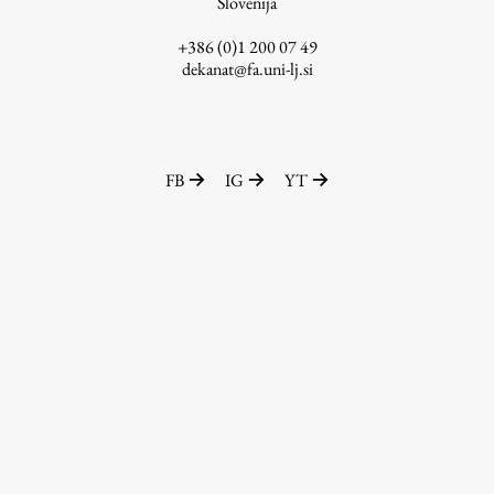
Slovenija
+386 (0)1 200 07 49
dekanat@fa.uni-lj.si
FB
IG
YT