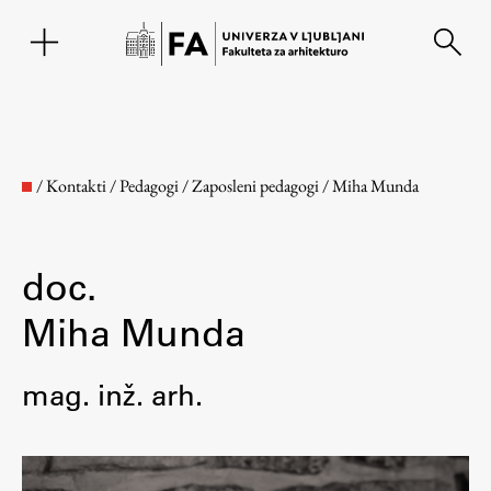
EN
/
Kontakti
/
Pedagogi
/
Zaposleni pedagogi
/
Miha Munda
doc.
Miha Munda
mag. inž. arh.
Fakulteta
O fakulteti