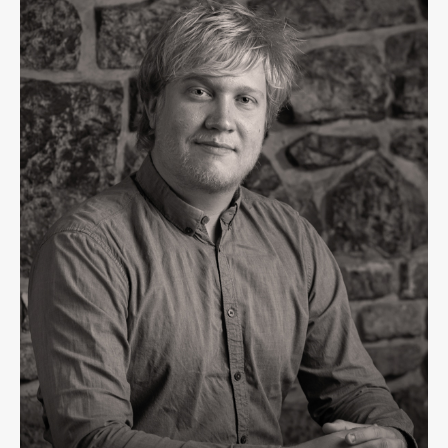
Osebje
Organiziranost
Alumni
Knjižnica
Mednarodno sodelovanje
Članstva v združenjih
Konzorciji
Tržna dejavnost
Kontakti
Intranet UL FA
Intranet UL
Osebni portal FIORI
Spletni arhiv DEPO