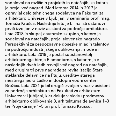
sodeloval na različnih projektih in natečajih, za katere
Raziskovalni projekti
je prejel več nagrad. Med letoma 2014 in 2017 je
opravljal delo tehničnega sodelavca na Fakulteti za
Dosežki
arhitekturo Univerze v Ljubljani v seminarju prof. mag.
Inštituti
Tomaža Krušca. Naslednje leto je bil na isti ustanovi
prvič izvoljen v naziv asistent za področje arhitekture.
Svetlobni LAB
Leta 2018 je skupaj z avtorsko skupino, s katero je
sodeloval na natečajih, prejel slovensko nagrado
Perspektivni za prepoznavne dosežke mladih talentov
na področju industrijskega oblikovanja, mode in
Delo
arhitekture. Leta 2019 je postal soustanovitelj
arhitekturnega biroja Elementarna, s katerim je v
naslednjih dveh letih osvojil več nagrad na natečajih,
Seminarji
med drugim tri prve nagrade za revitalizacijo Stare
steklarske delavnice na Ptuju, ureditev starega
Seminarske teme
mestnega jedra Laško in dostopni vodni center
Gostujoči profesor
Brežice. Leta 2021 je bil drugič izvoljen v naziv asistent
za področje arhitekture na Fakulteti za arhitekturo
Delavnice
Univerze v Ljubljani, kjer deluje v okviru predmetov
Študentski projekti
arhitekturno oblikovanje 3, arhitekturna delavnica 1–3
ter Projektiranje 1–5 pri prof. Tomažu Krušcu.
Ekskurzije
Natečaji