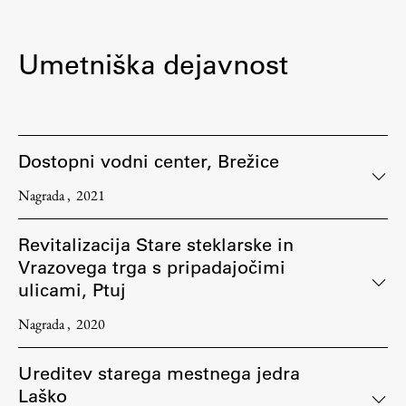
Zaključna dela
Razvojno sodelovanje in humanitarna pomoč
Umetniška dejavnost
Založništvo
Dostopni vodni center, Brežice
Nagrada
2021
FA–ZA
Zbirke
Revitalizacija Stare steklarske in
Publikacije
Vrazovega trga s pripadajočimi
ulicami, Ptuj
AR – Arhitektura, raziskovanje
Nagrada
2020
Igra ustvarjalnosti
Ureditev starega mestnega jedra
Laško