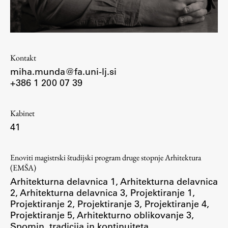
Študij
Kontakt
Predstavitev študija
miha.munda@fa.uni-lj.si
Študentske informacije
+386 1 200 07 39
Urniki
Študijski programi
Kabinet
Predmeti
41
Izbirni moduli EMŠA
Vpis
Enoviti magistrski študijski program druge stopnje Arhitektura
Zaključek študija
(EMŠA)
Arhitekturna delavnica 1
,
Arhitekturna delavnica
Mednarodne izmenjave
2
,
Arhitekturna delavnica 3
,
Projektiranje 1
,
Študijske prakse
Projektiranje 2
,
Projektiranje 3
,
Projektiranje 4
,
Projektiranje 5
,
Arhitekturno oblikovanje 3
,
Spomin, tradicija in kontinuiteta
Spletna učilnica