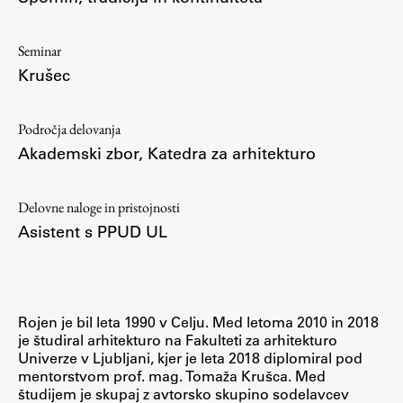
ŠIS (SI)
Seminar
ŠIS (EN)
Krušec
Področja delovanja
Aktualno
Akademski zbor
,
Katedra za arhitekturo
Obvestila
Delovne naloge in pristojnosti
Novice
Asistent s PPUD UL
Koledar dogodkov
Program dela
Rojen je bil leta 1990 v Celju. Med letoma 2010 in 2018
je študiral arhitekturo na Fakulteti za arhitekturo
Univerze v Ljubljani, kjer je leta 2018 diplomiral pod
Raziskovanje
mentorstvom prof. mag. Tomaža Krušca. Med
študijem je skupaj z avtorsko skupino sodelavcev