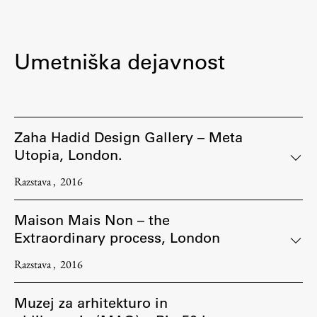
Zaključna dela
Razvojno sodelovanje in humanitarna pomoč
Umetniška dejavnost
Založništvo
Zaha Hadid Design Gallery – Meta
Utopia, London.
FA–ZA
Zbirke
Razstava
2016
Publikacije
Maison Mais Non – the
Extraordinary process, London
AR – Arhitektura, raziskovanje
Igra ustvarjalnosti
Razstava
2016
Muzej za arhitekturo in