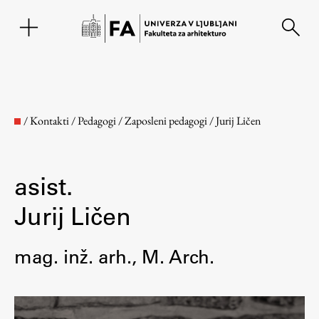
EN
/
Kontakti
/
Pedagogi
/
Zaposleni pedagogi
/
Jurij Ličen
asist.
Jurij Ličen
mag. inž. arh., M. Arch.
Fakulteta
O fakulteti