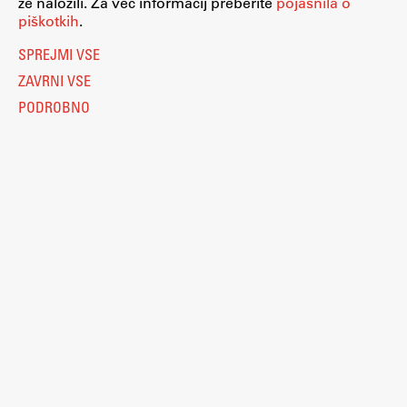
že naložili. Za več informacij preberite
pojasnila o
piškotkih
.
SPREJMI VSE
ZAVRNI VSE
PODROBNO