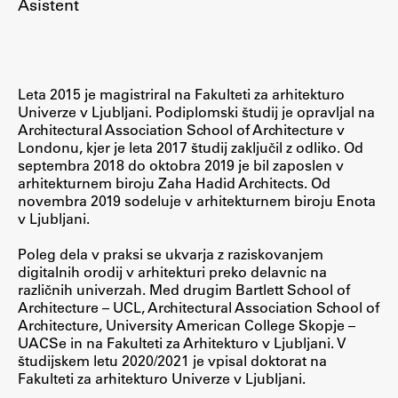
Asistent
Raziskovalni projekti
Dosežki
Inštituti
Leta 2015 je magistriral na Fakulteti za arhitekturo
Svetlobni LAB
Univerze v Ljubljani. Podiplomski študij je opravljal na
Architectural Association School of Architecture v
Londonu, kjer je leta 2017 študij zaključil z odliko. Od
septembra 2018 do oktobra 2019 je bil zaposlen v
arhitekturnem biroju Zaha Hadid Architects. Od
Delo
novembra 2019 sodeluje v arhitekturnem biroju Enota
v Ljubljani.
Seminarji
Poleg dela v praksi se ukvarja z raziskovanjem
Seminarske teme
digitalnih orodij v arhitekturi preko delavnic na
različnih univerzah. Med drugim Bartlett School of
Gostujoči profesor
Architecture – UCL, Architectural Association School of
Delavnice
Architecture, University American College Skopje –
UACSe in na Fakulteti za Arhitekturo v Ljubljani. V
Študentski projekti
študijskem letu 2020/2021 je vpisal doktorat na
Ekskurzije
Fakulteti za arhitekturo Univerze v Ljubljani.
Natečaji