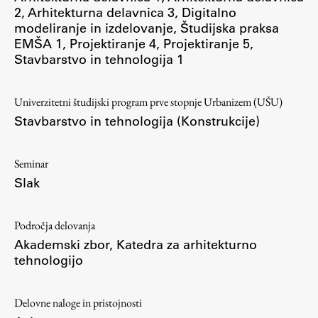
2
,
Arhitekturna delavnica 3
,
Digitalno
ŠIS (SI)
modeliranje in izdelovanje
,
Študijska praksa
EMŠA 1
,
Projektiranje 4
,
Projektiranje 5
,
ŠIS (EN)
Stavbarstvo in tehnologija 1
Univerzitetni študijski program prve stopnje Urbanizem (UŠU)
Aktualno
Stavbarstvo in tehnologija (Konstrukcije)
Obvestila
Seminar
Novice
Slak
Koledar dogodkov
Program dela
Področja delovanja
Akademski zbor
,
Katedra za arhitekturno
tehnologijo
Raziskovanje
Delovne naloge in pristojnosti