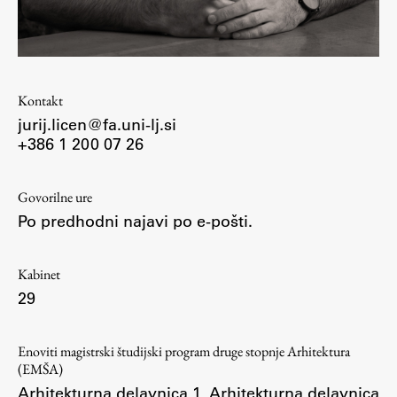
Študij
Kontakt
Predstavitev študija
jurij.licen@fa.uni-lj.si
Študentske informacije
+386 1 200 07 26
Urniki
Študijski programi
Govorilne ure
Predmeti
Po predhodni najavi po e-pošti.
Izbirni moduli EMŠA
Vpis
Kabinet
Zaključek študija
29
Mednarodne izmenjave
Študijske prakse
Enoviti magistrski študijski program druge stopnje Arhitektura
(EMŠA)
Arhitekturna delavnica 1
,
Arhitekturna delavnica
Spletna učilnica