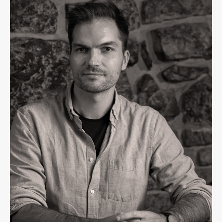
Osebje
Organiziranost
Alumni
Knjižnica
Mednarodno sodelovanje
Članstva v združenjih
Konzorciji
Tržna dejavnost
Kontakti
Intranet UL FA
Intranet UL
Osebni portal FIORI
Spletni arhiv DEPO