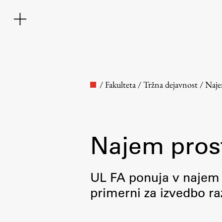
/
Fakulteta
/
Tržna dejavnost
/
Naje
Najem pros
Fakulteta
UL FA ponuja v najem p
primerni za izvedbo ra
O fakulteti
Osebje