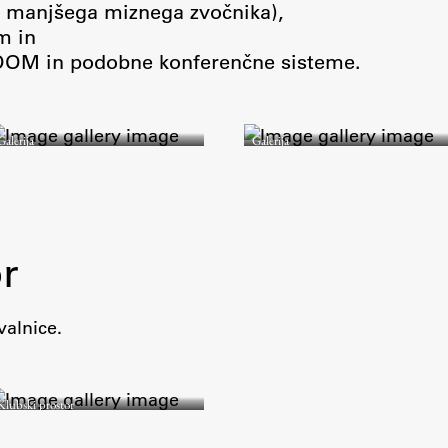
ko manjšega miznega zvočnika),
m in
OOM in podobne konferenčne sisteme.
Galerija
Galerija
r
alnice.
Klubski prostor