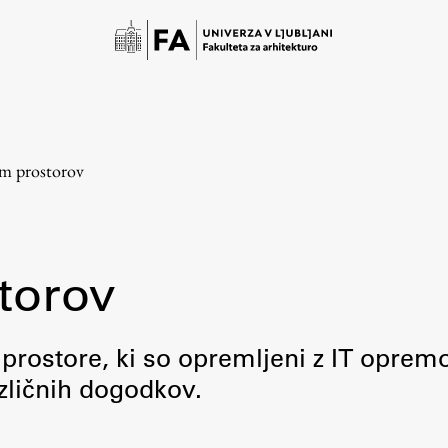
m prostorov
torov
Študij
rostore, ki so opremljeni z IT opremo
zličnih dogodkov.
Predstavitev študija
Študentske informacije