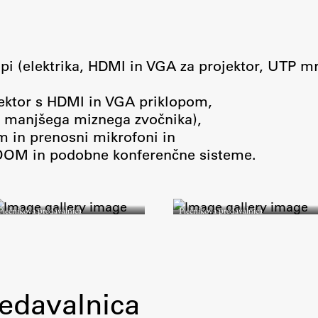
lopi (elektrika, HDMI in VGA za projektor, UTP m
ojektor s HDMI in VGA priklopom,
ko manjšega miznega zvočnika),
m in prenosni mikrofoni in
OOM in podobne konferenčne sisteme.
Plečnikova predavalnica
Plečnikova predavalnica
redavalnica