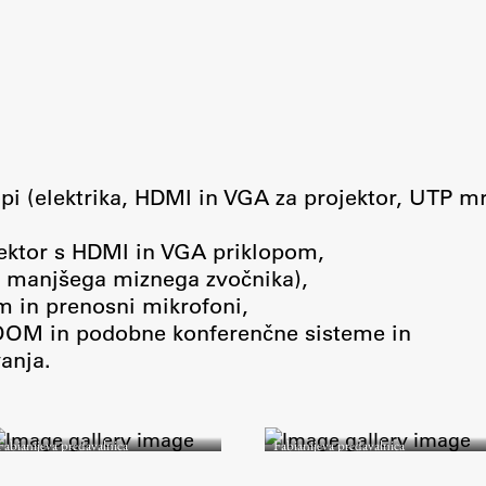
Založništvo
lopi (elektrika, HDMI in VGA za projektor, UTP m
FA–ZA
Zbirke
ojektor s HDMI in VGA priklopom,
Publikacije
ko manjšega miznega zvočnika),
m in prenosni mikrofoni,
OOM in podobne konferenčne sisteme in
AR – Arhitektura, raziskovanje
vanja.
Igra ustvarjalnosti
Fabianijeva predavalnica
Fabianijeva predavalnica