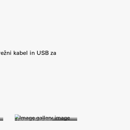
režni kabel in USB za
Fabianijeva predavalnica