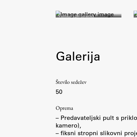
Vurnikova predavalnica
Galerija
Število sedežev
50
Oprema
– Predavateljski pult s prik
kamero),
– fiksni stropni slikovni pr