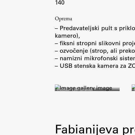
140
Oprema
– Predavateljski pult s prik
kamero),
– fiksni stropni slikovni pr
– ozvočenje (strop, ali pre
Aktualno
– namizni mikrofonski siste
– USB stenska kamera za Z
Obvestila
Novice
Plečnikova predavalnica
Koledar dogodkov
Program dela
Fabianijeva p