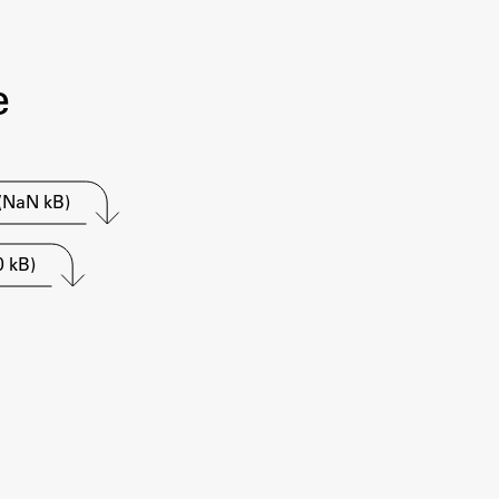
e
(NaN kB)
0 kB)