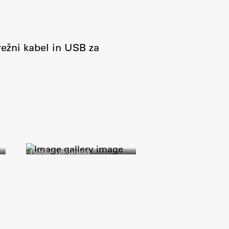
režni kabel in USB za
Raziskovanje
Raziskovalni projekti
Dosežki
Plečnikova predavalnica
Inštituti
Svetlobni LAB