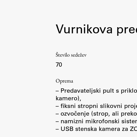
pomoč
Vurnikova pre
Število sedežev
70
Oprema
– Predavateljski pult s prik
kamero),
– fiksni stropni slikovni pr
– ozvočenje (strop, ali pre
– namizni mikrofonski siste
– USB stenska kamera za Z