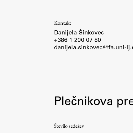
Organiziranost
Alumni
Knjižnica
Kontakt
Mednarodno sodelovanje
Danijela Šinkovec
+386 1 200 07 80
Članstva v združenjih
danijela.sinkovec@fa.uni-lj.
Konzorciji
Tržna dejavnost
Kontakti
Intranet UL FA
Plečnikova pr
Intranet UL
Osebni portal FIORI
Spletni arhiv DEPO
Število sedežev