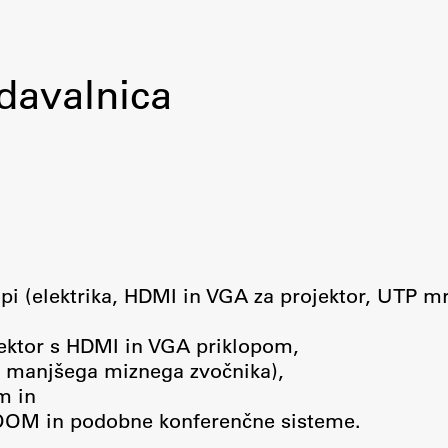
davalnica
lopi (elektrika, HDMI in VGA za projektor, UTP m
ojektor s HDMI in VGA priklopom,
ko manjšega miznega zvočnika),
m in
OOM in podobne konferenčne sisteme.