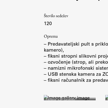
Število sedežev
120
Delo
Oprema
– Predavateljski pult s prik
Seminarji
kamero),
Seminarske teme
– fiksni stropni slikovni pr
Gostujoči profesor
– ozvočenje (strop, ali pre
– namizni mikrofonski siste
Delavnice
– USB stenska kamera za Z
Študentski projekti
– fiksni računalnik za preda
Ekskurzije
Natečaji
Fabianijeva predavalnica
Zaključna dela
Razvojno sodelovanje in humanitarna