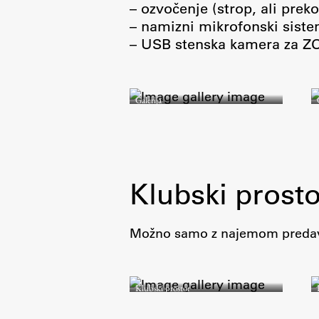
– ozvočenje (strop, ali pre
– namizni mikrofonski siste
– USB stenska kamera za Z
Galerija
Klubski prosto
Možno samo z najemom predav
Klubski prostor