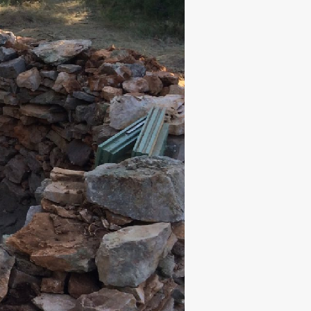
Raziskovanje
Raziskovalni projekti
Dosežki
Inštituti
Svetlobni LAB