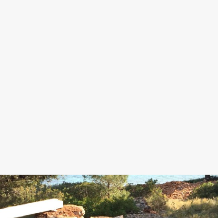
Urniki
Študijski programi
Predmeti
Izbirni moduli EMŠA
Vpis
Zaključek študija
Mednarodne izmenjave
Študijske prakse
Spletna učilnica
ŠIS (SI)
ŠIS (EN)