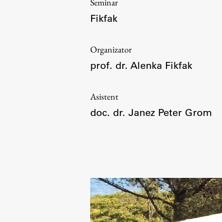
Seminar
Organiziranost
Fikfak
Alumni
Knjižnica
Organizator
Mednarodno sodelovanje
prof. dr. Alenka Fikfak
Članstva v združenjih
Konzorciji
Asistent
Tržna dejavnost
doc. dr. Janez Peter Grom
Kontakti
Intranet UL FA
Intranet UL
Osebni portal FIORI
Spletni arhiv DEPO