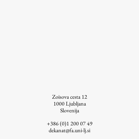
Zoisova cesta 12
1000
Ljubljana
Slovenija
+386 (0)1 200 07 49
dekanat@fa.uni-lj.si