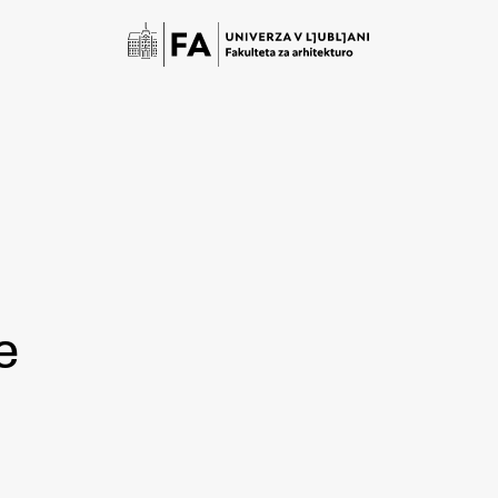
e
Študij
Predstavitev študija
Študentske informacije