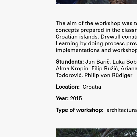
The aim of the workshop was to
concepts prepared in the class
Croatian islands. Drywall cons
Delo
Learning by doing process prove
implementations and workshops
Seminarji
Stundents:
Jan Barič, Luka Sob
Seminarske teme
Alma Kropin, Filip Ružić, Arian
Todorovič, Philip von Rüdiger
Gostujoči profesor
Location:
Croatia
Delavnice
Študentski projekti
Year:
2015
Ekskurzije
Type of workshop:
architectur
Natečaji
Zaključna dela
Razvojno sodelovanje in humanitarna