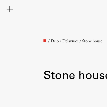
/
Delo
/
Delavnice
/
Stone house
Stone hous
Fakulteta
O fakulteti
Osebje