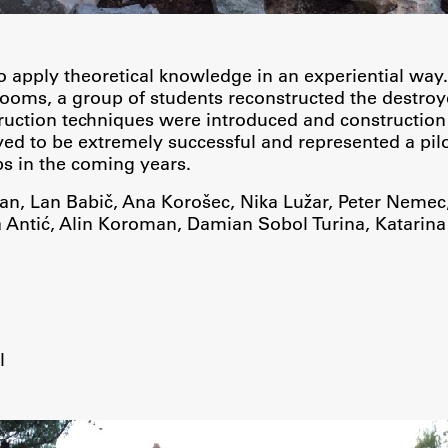
 apply theoretical knowledge in an experiential way.
rooms, a group of students reconstructed the destro
truction techniques were introduced and constructio
Založništvo
d to be extremely successful and represented a pilot
 in the coming years.
FA–ZA
an, Lan Babič, Ana Korošec, Nika Lužar, Peter Nemec,
Zbirke
a Antić, Alin Koroman, Damian Sobol Turina, Katarina 
Publikacije
AR – Arhitektura, raziskovanje
Igra ustvarjalnosti
al