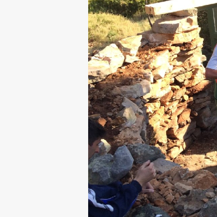
Aktualno
Obvestila
Novice
Koledar dogodkov
Program dela