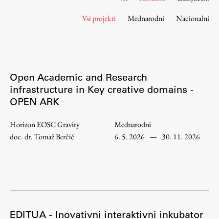
Osebje
Vsi projekti
Mednarodni
Nacionalni
Organiziranost
Alumni
Knjižnica
Mednarodno sodelovanje
Open Academic and Research
Članstva v združenjih
infrastructure in Key creative domains -
Konzorciji
OPEN ARK
Tržna dejavnost
Kontakti
Horizon EOSC Gravity
Mednarodni
doc. dr. Tomaž Berčič
6. 5. 2026
—
30. 11. 2026
Intranet UL FA
Intranet UL
Osebni portal FIORI
Spletni arhiv DEPO
EDITUA - Inovativni interaktivni inkubator