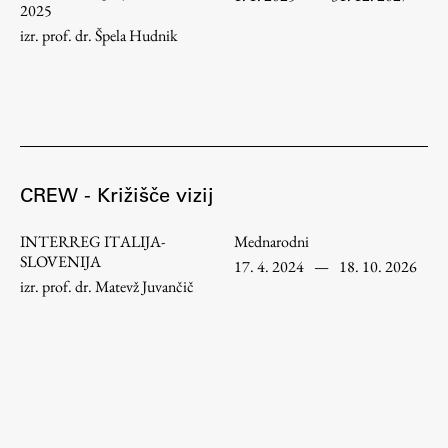
2025
ŠIS (SI)
izr. prof. dr. Špela Hudnik
ŠIS (EN)
Aktualno
CREW - Križišče vizij
Obvestila
INTERREG ITALIJA-
Mednarodni
Novice
SLOVENIJA
17. 4. 2024
—
18. 10. 2026
Koledar dogodkov
izr. prof. dr. Matevž Juvančič
Program dela
Raziskovanje