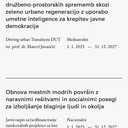
družbeno-prostorskih sprememb skozi
zeleno urbano regeneracijo z uporabo
Študij
umetne inteligence za krepitev javne
demokracije
Predstavitev študija
Driving urban Transitions DUT
Mednarodni
Študentske informacije
izr. prof. dr. Matevž Juvančič
1. 1. 2025
—
31. 12. 2027
Urniki
Študijski programi
Predmeti
Izbirni moduli EMŠA
Vpis
Obnova mestnih modrih površin z
Zaključek študija
naravnimi rešitvami in socialnimi posegi
Mednarodne izmenjave
za izboljšanje blaginje ljudi in okolja
Študijske prakse
Javni razpis za (so)financiranje
Nacionalni
raziskovalnih projektov za leto
1. 1. 2025
—
31. 12. 2027
Spletna učilnica