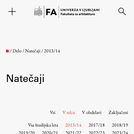
EN
/
Delo
/
Natečaji
/
2013/14
Natečaji
Fakulteta
Vsi
V teku
V obdelavi
Zaključeni
Vsa študijska leta
2013/14
2017/18
2018/19
O fakulteti
2019/20
2020/21
2021/22
2022/23
2023/24