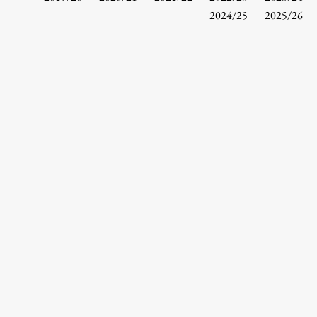
Osebje
2024/25
2025/26
Organiziranost
Alumni
Knjižnica
Mednarodno sodelovanje
Članstva v združenjih
Konzorciji
Tržna dejavnost
Kontakti
Intranet UL FA
Intranet UL
Osebni portal FIORI
Spletni arhiv DEPO