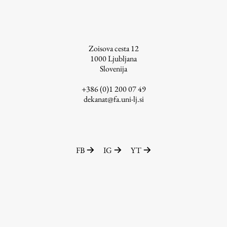
Študij
Zoisova cesta 12
1000
Ljubljana
Predstavitev študija
Slovenija
Študentske informacije
+386 (0)1 200 07 49
Urniki
dekanat@fa.uni-lj.si
Študijski programi
Predmeti
Izbirni moduli EMŠA
Vpis
FB
IG
YT
Zaključek študija
Mednarodne izmenjave
Študijske prakse
Spletna učilnica