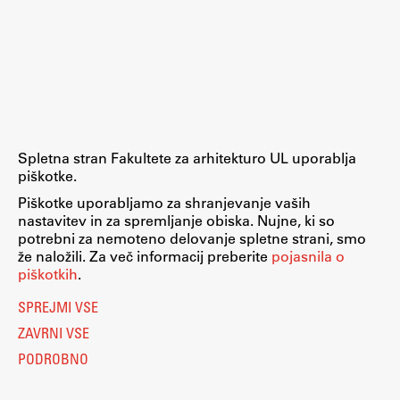
ŠIS (SI)
ŠIS (EN)
Aktualno
Spletna stran Fakultete za arhitekturo UL uporablja
piškotke.
Obvestila
Piškotke uporabljamo za shranjevanje vaših
nastavitev in za spremljanje obiska. Nujne, ki so
Novice
potrebni za nemoteno delovanje spletne strani, smo
Koledar dogodkov
že naložili. Za več informacij preberite
pojasnila o
piškotkih
.
Program dela
SPREJMI VSE
ZAVRNI VSE
PODROBNO
Raziskovanje
Nastavitve piškotkov
O piškotkih