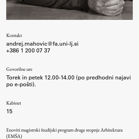
Študij
Kontakt
Predstavitev študija
andrej.mahovic@fa.uni-lj.si
Študentske informacije
+386 1 200 07 37
Urniki
Študijski programi
Govorilne ure
Predmeti
Torek in petek 12.00-14.00 (po predhodni najavi
Izbirni moduli EMŠA
po e-pošti).
Vpis
Zaključek študija
Kabinet
15
Mednarodne izmenjave
Študijske prakse
Enoviti magistrski študijski program druge stopnje Arhitektura
(EMŠA)
Spletna učilnica