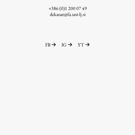
+386 (0)1 200 07 49
dekanat@fa.uni-lj.si
FB
IG
YT