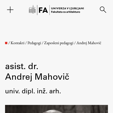
EN
/
Kontakti
/
Pedagogi
/
Zaposleni pedagogi
/
Andrej Mahovič
asist. dr.
Andrej Mahovič
univ. dipl. inž. arh.
Fakulteta
O fakulteti