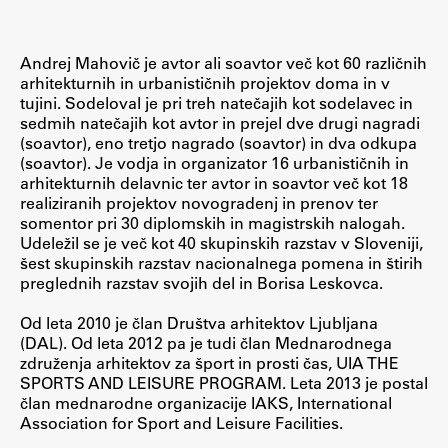
Raziskovalni projekti
Dosežki
Andrej Mahovič je avtor ali soavtor več kot 60 različnih
Inštituti
arhitekturnih in urbanističnih projektov doma in v
tujini. Sodeloval je pri treh natečajih kot sodelavec in
Svetlobni LAB
sedmih natečajih kot avtor in prejel dve drugi nagradi
(soavtor), eno tretjo nagrado (soavtor) in dva odkupa
(soavtor). Je vodja in organizator 16 urbanističnih in
arhitekturnih delavnic ter avtor in soavtor več kot 18
realiziranih projektov novogradenj in prenov ter
Delo
somentor pri 30 diplomskih in magistrskih nalogah.
Udeležil se je več kot 40 skupinskih razstav v Sloveniji,
šest skupinskih razstav nacionalnega pomena in štirih
Seminarji
preglednih razstav svojih del in Borisa Leskovca.
Seminarske teme
Od leta 2010 je član Društva arhitektov Ljubljana
Gostujoči profesor
(DAL). Od leta 2012 pa je tudi član Mednarodnega
Delavnice
združenja arhitektov za šport in prosti čas, UIA THE
SPORTS AND LEISURE PROGRAM. Leta 2013 je postal
Študentski projekti
član mednarodne organizacije IAKS, International
Ekskurzije
Association for Sport and Leisure Facilities.
Natečaji