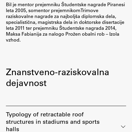
Bil je mentor prejemniku Študentske nagrade Piranesi
Zaključna dela
leta 2005, somentor prejemnikomTrimove
raziskovalne nagrade za najboljša diplomska dela,
Razvojno sodelovanje in humanitarna pomoč
specialistična, magistrska dela in doktorske disertacije
leta 2011 ter prejemniku Študentske nagrada 2014,
Maksa Fabianija za nalogo Prožen obalni rob – Izola
vzhod.
Založništvo
FA–ZA
Znanstveno-raziskovalna
Zbirke
dejavnost
Publikacije
AR – Arhitektura, raziskovanje
Igra ustvarjalnosti
Typology of retractable roof
structures in stadiums and sports
halls