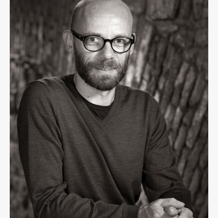
Osebje
Organiziranost
Alumni
Knjižnica
Mednarodno sodelovanje
Članstva v združenjih
Konzorciji
Tržna dejavnost
Kontakti
Intranet UL FA
Intranet UL
Osebni portal FIORI
Spletni arhiv DEPO