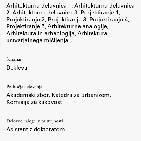
Arhitekturna delavnica 1
,
Arhitekturna delavnica
ŠIS (SI)
2
,
Arhitekturna delavnica 3
,
Projektiranje 1
,
Projektiranje 2
,
Projektiranje 3
,
Projektiranje 4
,
ŠIS (EN)
Projektiranje 5
,
Arhitekturne analogije
,
Arhitektura in arheologija
,
Arhitektura
ustvarjalnega mišljenja
Aktualno
Seminar
Dekleva
Obvestila
Novice
Področja delovanja
Koledar dogodkov
Akademski zbor
,
Katedra za urbanizem
,
Program dela
Komisija za kakovost
Delovne naloge in pristojnosti
Raziskovanje
Asistent z doktoratom