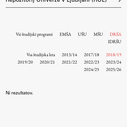
Osebje
Organiziranost
Alumni
Knjižnica
Vsi študijski programi
EMŠA
UŠU
MŠU
DRŠA
Mednarodno sodelovanje
IDRŠU
Članstva v združenjih
Konzorciji
Vsa študijska leta
2013/14
2017/18
2018/19
2019/20
2020/21
2021/22
2022/23
2023/24
Tržna dejavnost
2024/25
2025/26
Kontakti
Intranet UL FA
Ni rezultatov.
Intranet UL
Osebni portal FIORI
Spletni arhiv DEPO