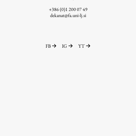
ŠIS (SI)
+386 (0)1 200 07 49
dekanat@fa.uni-lj.si
ŠIS (EN)
FB
IG
YT
Aktualno
Obvestila
Novice
Koledar dogodkov
Program dela
Raziskovanje