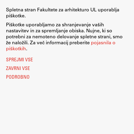
Raziskovalni projekti
Spletna stran Fakultete za arhitekturo UL uporablja
Dosežki
piškotke.
Inštituti
Piškotke uporabljamo za shranjevanje vaših
nastavitev in za spremljanje obiska. Nujne, ki so
Svetlobni LAB
potrebni za nemoteno delovanje spletne strani, smo
že naložili. Za več informacij preberite
pojasnila o
piškotkih
.
SPREJMI VSE
Delo
ZAVRNI VSE
PODROBNO
Seminarji
Seminarske teme
Gostujoči profesor
Delavnice
Študentski projekti
Ekskurzije
Nastavitve piškotkov
Natečaji