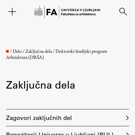
EN
/
Delo
/
Zaključna dela
/
Doktorski študijski program
Arhitektura (DRŠA)
Zaključna dela
Fakulteta
Zagovori zaključnih del
O fakulteti
Repozitorij Univerze v Ljubljani (RUL)