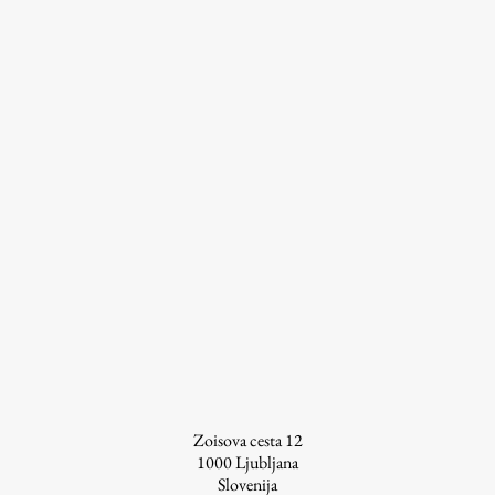
Študij
Predstavitev študija
Študentske informacije
Urniki
Študijski programi
Predmeti
Izbirni moduli EMŠA
Vpis
Zaključek študija
Mednarodne izmenjave
Študijske prakse
Zoisova cesta 12
1000
Ljubljana
Slovenija
Spletna učilnica