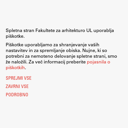
Raziskovalni projekti
Dosežki
Inštituti
Spletna stran Fakultete za arhitekturo UL uporablja
Svetlobni LAB
piškotke.
Piškotke uporabljamo za shranjevanje vaših
nastavitev in za spremljanje obiska. Nujne, ki so
potrebni za nemoteno delovanje spletne strani, smo
Delo
že naložili. Za več informacij preberite
pojasnila o
piškotkih
.
Seminarji
SPREJMI VSE
Seminarske teme
ZAVRNI VSE
Gostujoči profesor
PODROBNO
Delavnice
Študentski projekti
Ekskurzije
Natečaji