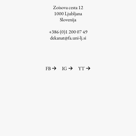
Zoisova cesta 12
ŠIS (SI)
1000
Ljubljana
ŠIS (EN)
Slovenija
+386 (0)1 200 07 49
dekanat@fa.uni-lj.si
Aktualno
Obvestila
FB
IG
YT
Novice
Koledar dogodkov
Program dela
Raziskovanje