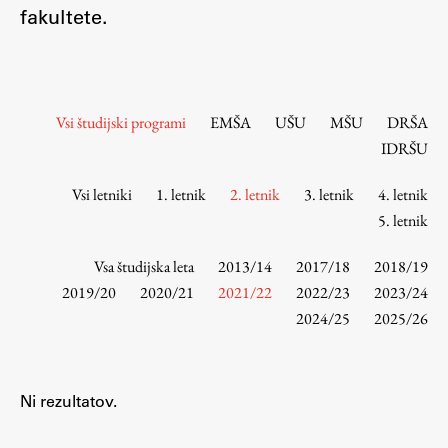
Osebje
fakultete.
Organiziranost
Alumni
Knjižnica
Vsi študijski programi
EMŠA
UŠU
MŠU
DRŠA
Mednarodno sodelovanje
IDRŠU
Članstva v združenjih
Konzorciji
Vsi letniki
1. letnik
2. letnik
3. letnik
4. letnik
5. letnik
Tržna dejavnost
Kontakti
Vsa študijska leta
2013/14
2017/18
2018/19
2019/20
2020/21
2021/22
2022/23
2023/24
Intranet UL FA
2024/25
2025/26
Intranet UL
Osebni portal FIORI
Ni rezultatov.
Spletni arhiv DEPO