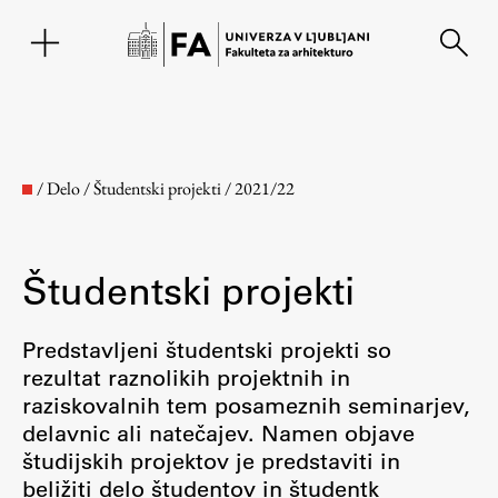
EN
/
Delo
/
Študentski projekti
/
2021/22
Študentski projekti
Predstavljeni študentski projekti so
rezultat raznolikih projektnih in
raziskovalnih tem posameznih seminarjev,
Fakulteta
delavnic ali natečajev. Namen objave
študijskih projektov je predstaviti in
O fakulteti
beližiti delo študentov in študentk