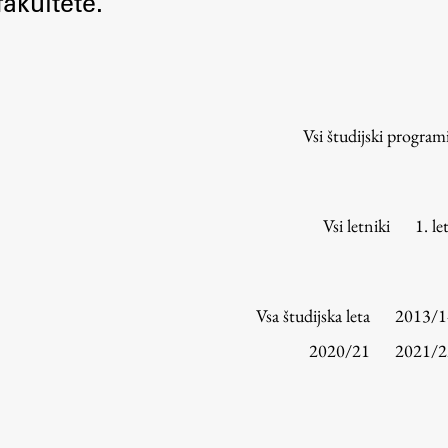
akultete.
Urniki
Študijski programi
Predmeti
Izbirni moduli EMŠA
Vsi študijski program
Vpis
Zaključek študija
Mednarodne izmenjave
Vsi letniki
1. le
Študijske prakse
Spletna učilnica
Vsa študijska leta
2013/1
ŠIS (SI)
2020/21
2021/2
ŠIS (EN)