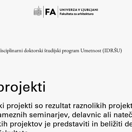
disciplinarni doktorski študijski program Umetnost (IDRŠU)
projekti
Študij
i projekti so rezultat raznolikih projek
meznih seminarjev, delavnic ali nateč
Predstavitev študija
 projektov je predstaviti in beližiti d
Študentske informacije