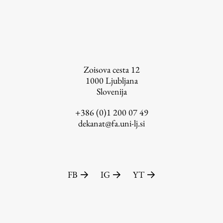
Založništvo
Zoisova cesta 12
1000
Ljubljana
Slovenija
FA–ZA
Zbirke
+386 (0)1 200 07 49
dekanat@fa.uni-lj.si
Publikacije
AR – Arhitektura, raziskovanje
Igra ustvarjalnosti
FB
IG
YT