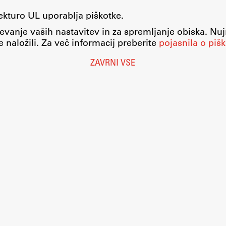
tekturo UL uporablja piškotke.
evanje vaših nastavitev in za spremljanje obiska. Nu
 naložili. Za več informacij preberite
pojasnila o pišk
ZAVRNI VSE
Nastavitve piškotkov
O piškotkih
Pravno obvestilo
Varstvo osebnih podatkov
Katalog informacij javnega značaja
Dostopnost