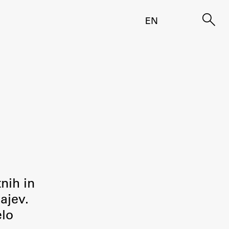
EN
tnih in
ajev.
elo