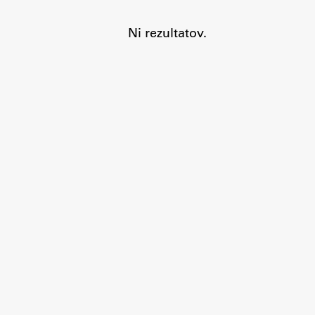
Ni rezultatov.
Aktualno
Obvestila
Novice
Koledar dogodkov
Program dela