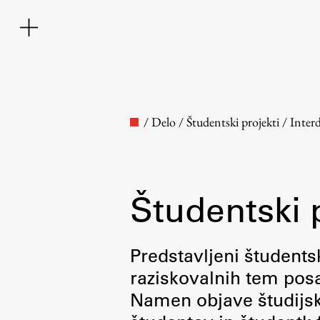
/
Delo
/
Študentski projekti
/
Inter
Študentski 
Fakulteta
Predstavljeni študentsk
raziskovalnih tem posa
O fakulteti
Namen objave študijskih
Osebje