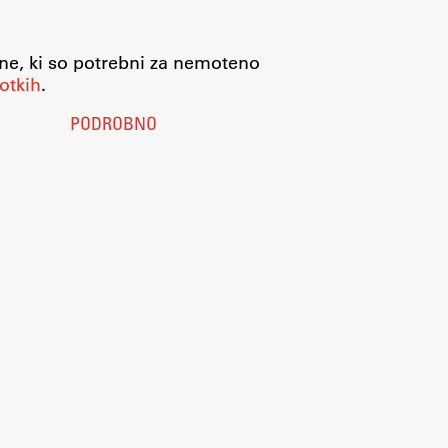
jne, ki so potrebni za nemoteno
otkih
.
PODROBNO