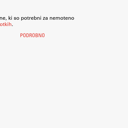
jne, ki so potrebni za nemoteno
otkih
.
PODROBNO