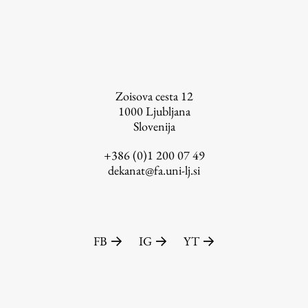
Založništvo
Zoisova cesta 12
1000
Ljubljana
Slovenija
FA–ZA
Zbirke
+386 (0)1 200 07 49
dekanat@fa.uni-lj.si
Publikacije
AR – Arhitektura, raziskovanje
Igra ustvarjalnosti
FB
IG
YT