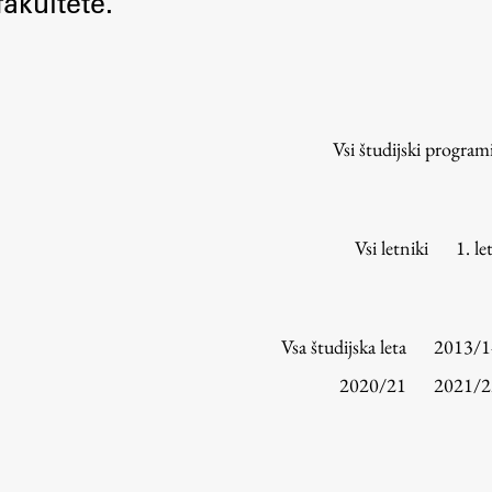
akultete.
Urniki
Študijski programi
Predmeti
Izbirni moduli EMŠA
Vsi študijski program
Vpis
Zaključek študija
Mednarodne izmenjave
Vsi letniki
1. le
Študijske prakse
Spletna učilnica
Vsa študijska leta
2013/1
ŠIS (SI)
2020/21
2021/2
ŠIS (EN)