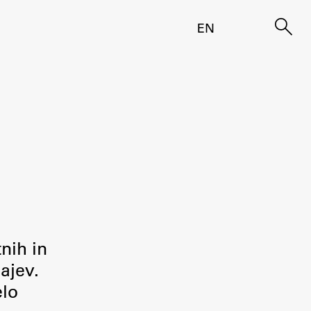
EN
tnih in
ajev.
elo