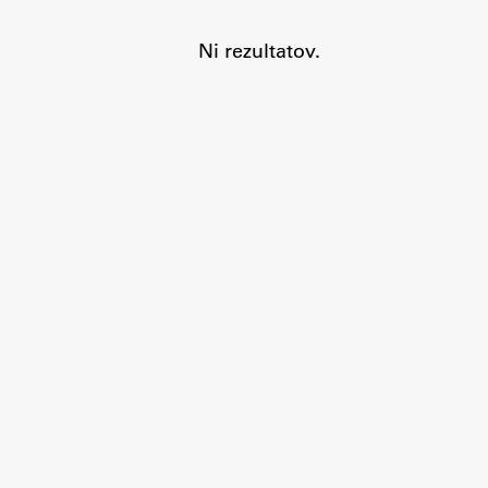
Ni rezultatov.
Aktualno
Obvestila
Novice
Koledar dogodkov
Program dela