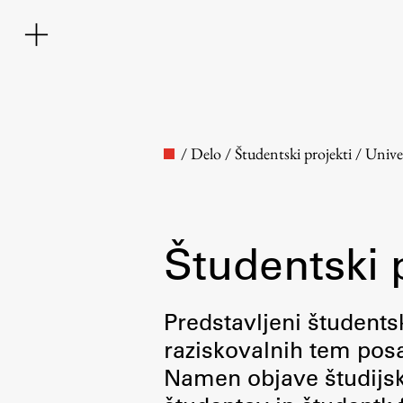
/
Delo
/
Študentski projekti
/
Unive
Študentski 
Fakulteta
Predstavljeni študentsk
raziskovalnih tem posa
O fakulteti
Namen objave študijskih
Osebje