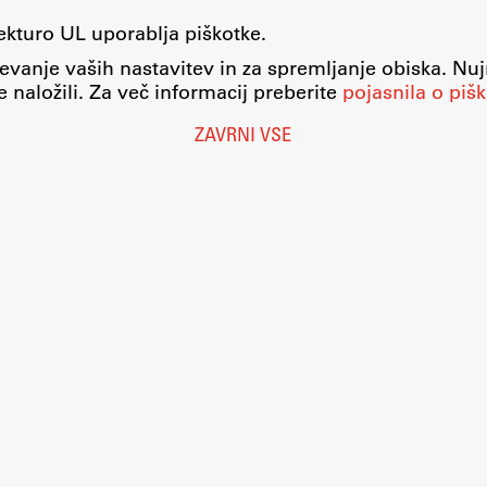
tekturo UL uporablja piškotke.
evanje vaših nastavitev in za spremljanje obiska. Nu
 naložili. Za več informacij preberite
pojasnila o pišk
ZAVRNI VSE
Nastavitve piškotkov
O piškotkih
Pravno obvestilo
Varstvo osebnih podatkov
Katalog informacij javnega značaja
Dostopnost