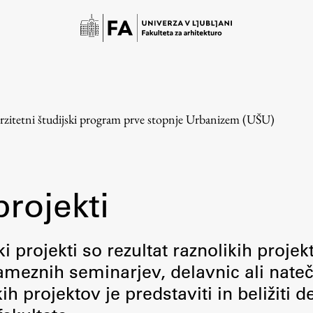
rzitetni študijski program prve stopnje Urbanizem (UŠU)
projekti
Študij
i projekti so rezultat raznolikih projek
meznih seminarjev, delavnic ali nateč
Predstavitev študija
 projektov je predstaviti in beližiti d
Študentske informacije