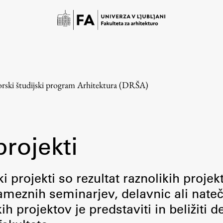
rski študijski program Arhitektura (DRŠA)
projekti
Študij
i projekti so rezultat raznolikih projek
meznih seminarjev, delavnic ali nateč
Predstavitev študija
 projektov je predstaviti in beližiti d
Študentske informacije