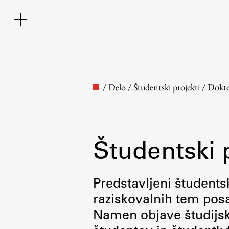
/
Delo
/
Študentski projekti
/
Dokto
Študentski 
Fakulteta
Predstavljeni študentsk
raziskovalnih tem posa
O fakulteti
Namen objave študijskih
Osebje