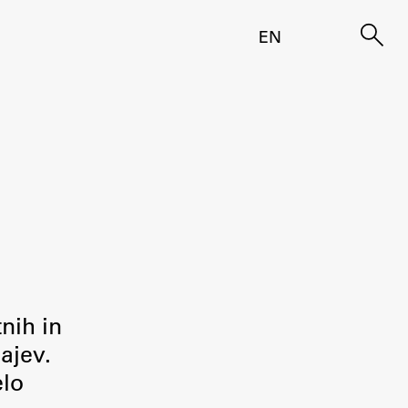
EN
tnih in
ajev.
elo