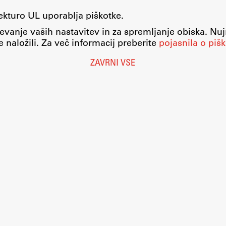
tekturo UL uporablja piškotke.
evanje vaših nastavitev in za spremljanje obiska. Nu
 naložili. Za več informacij preberite
pojasnila o pišk
ZAVRNI VSE
Nastavitve piškotkov
O piškotkih
Pravno obvestilo
Varstvo osebnih podatkov
Katalog informacij javnega značaja
Dostopnost