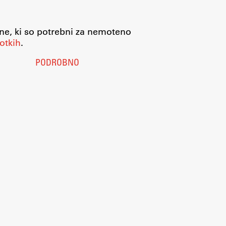
jne, ki so potrebni za nemoteno
otkih
.
PODROBNO