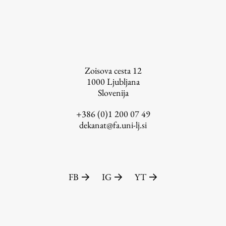
Založništvo
Zoisova cesta 12
1000
Ljubljana
Slovenija
FA–ZA
Zbirke
+386 (0)1 200 07 49
dekanat@fa.uni-lj.si
Publikacije
AR – Arhitektura, raziskovanje
Igra ustvarjalnosti
FB
IG
YT