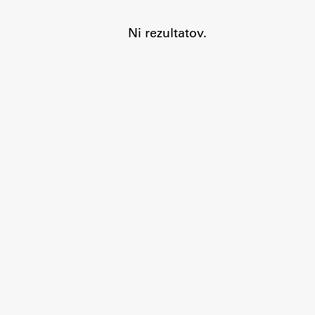
Ni rezultatov.
Aktualno
Obvestila
Novice
Koledar dogodkov
Program dela