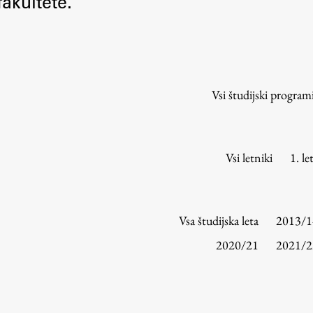
akultete.
Urniki
Študijski programi
Predmeti
Izbirni moduli EMŠA
Vsi študijski program
Vpis
Zaključek študija
Mednarodne izmenjave
Vsi letniki
1. le
Študijske prakse
Spletna učilnica
Vsa študijska leta
2013/1
ŠIS (SI)
2020/21
2021/2
ŠIS (EN)