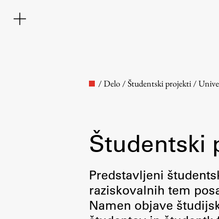
/
Delo
/
Študentski projekti
/
Unive
Študentski 
Fakulteta
Predstavljeni študentsk
raziskovalnih tem posa
O fakulteti
Namen objave študijskih
Osebje