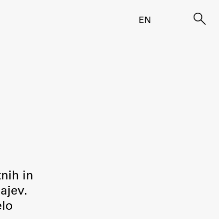
EN
tnih in
ajev.
elo