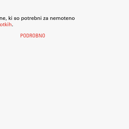
jne, ki so potrebni za nemoteno
otkih
.
PODROBNO