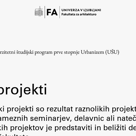
rzitetni študijski program prve stopnje Urbanizem (UŠU)
projekti
Študij
i projekti so rezultat raznolikih projek
meznih seminarjev, delavnic ali nateč
Predstavitev študija
 projektov je predstaviti in beližiti d
Študentske informacije