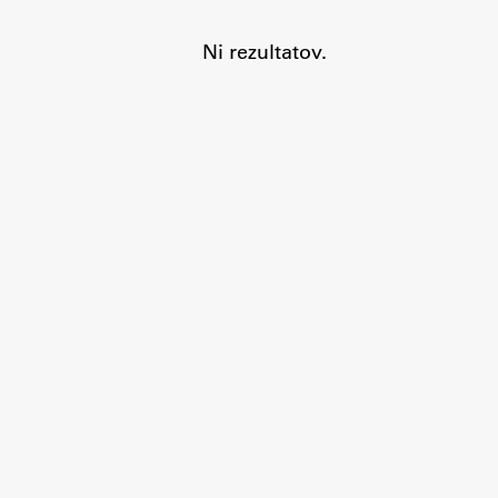
Ni rezultatov.
Aktualno
Obvestila
Novice
Koledar dogodkov
Program dela