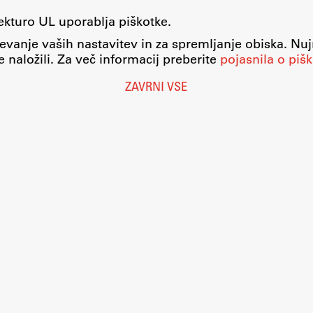
tekturo UL uporablja piškotke.
evanje vaših nastavitev in za spremljanje obiska. Nu
 naložili. Za več informacij preberite
pojasnila o pišk
ZAVRNI VSE
Nastavitve piškotkov
O piškotkih
Pravno obvestilo
Varstvo osebnih podatkov
Katalog informacij javnega značaja
Dostopnost