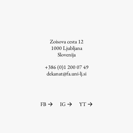
Založništvo
Zoisova cesta 12
1000
Ljubljana
Slovenija
FA–ZA
Zbirke
+386 (0)1 200 07 49
dekanat@fa.uni-lj.si
Publikacije
AR – Arhitektura, raziskovanje
Igra ustvarjalnosti
FB
IG
YT