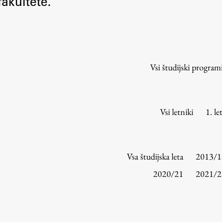
akultete.
Urniki
Študijski programi
Predmeti
Izbirni moduli EMŠA
Vsi študijski program
Vpis
Zaključek študija
Mednarodne izmenjave
Vsi letniki
1. le
Študijske prakse
Spletna učilnica
Vsa študijska leta
2013/1
ŠIS (SI)
2020/21
2021/2
ŠIS (EN)