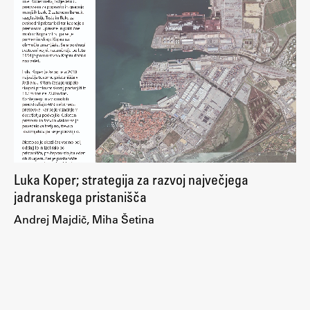
Študij
Predstavitev študija
Študentske informacije
Urniki
Študijski programi
Predmeti
Luka Koper; strategija za razvoj največjega
Izbirni moduli EMŠA
jadranskega pristanišča
Vpis
Andrej Majdič, Miha Šetina
Zaključek študija
Mednarodne izmenjave
Študijske prakse
Spletna učilnica