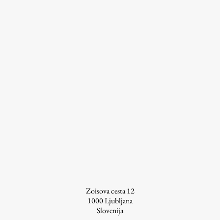
ŠIS (SI)
ŠIS (EN)
Aktualno
Obvestila
Novice
Koledar dogodkov
Program dela
Zoisova cesta 12
Raziskovanje
1000
Ljubljana
Slovenija