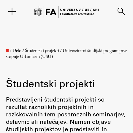
EN
/
Delo
/
Študentski projekti
/
Univerzitetni študijski program prve
stopnje Urbanizem (UŠU)
Študentski projekti
Predstavljeni študentski projekti so
rezultat raznolikih projektnih in
Fakulteta
raziskovalnih tem posameznih seminarjev,
delavnic ali natečajev. Namen objave
O fakulteti
študijskih projektov je predstaviti in