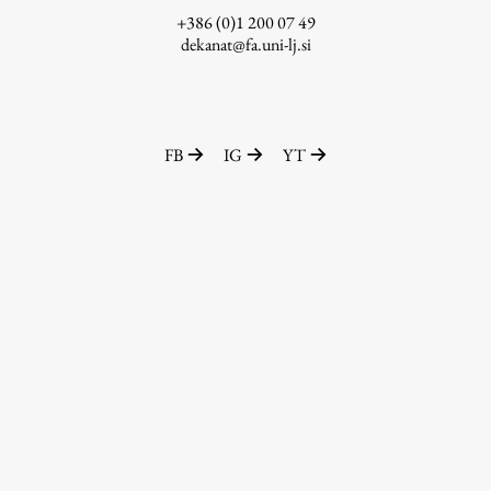
Raziskovalni projekti
+386 (0)1 200 07 49
dekanat@fa.uni-lj.si
Dosežki
Inštituti
Svetlobni LAB
FB
IG
YT
Delo
Seminarji
Seminarske teme
Gostujoči profesor
Delavnice
Študentski projekti
Ekskurzije
Natečaji