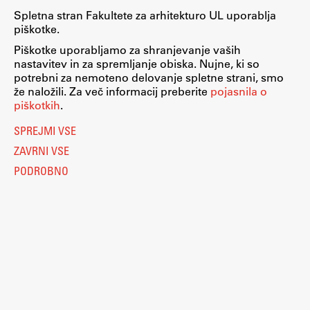
Spletna stran Fakultete za arhitekturo UL uporablja
Zaključna dela
piškotke.
Razvojno sodelovanje in humanitarna pomoč
Piškotke uporabljamo za shranjevanje vaših
nastavitev in za spremljanje obiska. Nujne, ki so
potrebni za nemoteno delovanje spletne strani, smo
že naložili. Za več informacij preberite
pojasnila o
piškotkih
.
Založništvo
SPREJMI VSE
FA–ZA
ZAVRNI VSE
Zbirke
PODROBNO
Publikacije
AR – Arhitektura, raziskovanje
Igra ustvarjalnosti