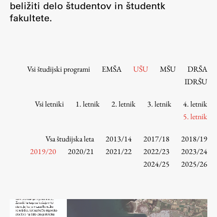
beližiti delo študentov in študentk
Osebje
fakultete.
Organiziranost
Alumni
Knjižnica
Mednarodno sodelovanje
Vsi študijski programi
EMŠA
UŠU
MŠU
DRŠA
Članstva v združenjih
IDRŠU
Konzorciji
Vsi letniki
1. letnik
2. letnik
3. letnik
4. letnik
Tržna dejavnost
5. letnik
Kontakti
Vsa študijska leta
2013/14
2017/18
2018/19
Intranet UL FA
2019/20
2020/21
2021/22
2022/23
2023/24
2024/25
2025/26
Intranet UL
Osebni portal FIORI
Spletni arhiv DEPO