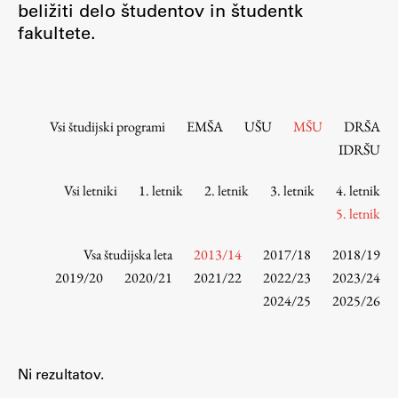
beližiti delo študentov in študentk
Osebje
fakultete.
Organiziranost
Alumni
Knjižnica
Mednarodno sodelovanje
Vsi študijski programi
EMŠA
UŠU
MŠU
DRŠA
Članstva v združenjih
IDRŠU
Konzorciji
Vsi letniki
1. letnik
2. letnik
3. letnik
4. letnik
Tržna dejavnost
5. letnik
Kontakti
Vsa študijska leta
2013/14
2017/18
2018/19
Intranet UL FA
2019/20
2020/21
2021/22
2022/23
2023/24
2024/25
2025/26
Intranet UL
Osebni portal FIORI
Spletni arhiv DEPO
Ni rezultatov.