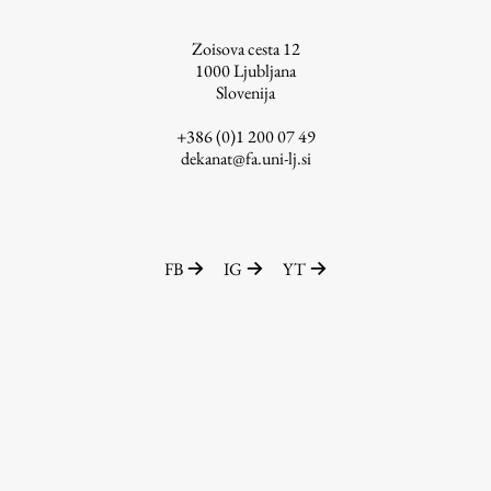
ŠIS (SI)
Zoisova cesta 12
ŠIS (EN)
1000
Ljubljana
Slovenija
+386 (0)1 200 07 49
dekanat@fa.uni-lj.si
Aktualno
Obvestila
FB
IG
YT
Novice
Koledar dogodkov
Program dela
Raziskovanje