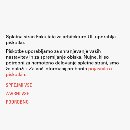
Raziskovalni projekti
Dosežki
Inštituti
Svetlobni LAB
Spletna stran Fakultete za arhitekturo UL uporablja
piškotke.
Piškotke uporabljamo za shranjevanje vaših
nastavitev in za spremljanje obiska. Nujne, ki so
Delo
potrebni za nemoteno delovanje spletne strani, smo
že naložili. Za več informacij preberite
pojasnila o
piškotkih
.
Seminarji
SPREJMI VSE
Seminarske teme
ZAVRNI VSE
Gostujoči profesor
PODROBNO
Delavnice
Študentski projekti
Ekskurzije
Natečaji