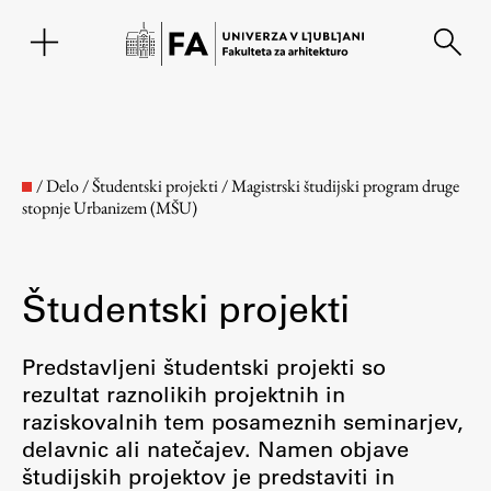
EN
/
Delo
/
Študentski projekti
/
Magistrski študijski program druge
stopnje Urbanizem (MŠU)
Študentski projekti
Predstavljeni študentski projekti so
rezultat raznolikih projektnih in
Fakulteta
raziskovalnih tem posameznih seminarjev,
delavnic ali natečajev. Namen objave
O fakulteti
študijskih projektov je predstaviti in