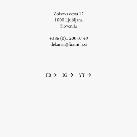
ŠIS (SI)
Zoisova cesta 12
ŠIS (EN)
1000
Ljubljana
Slovenija
+386 (0)1 200 07 49
dekanat@fa.uni-lj.si
Aktualno
Obvestila
FB
IG
YT
Novice
Koledar dogodkov
Program dela
Raziskovanje