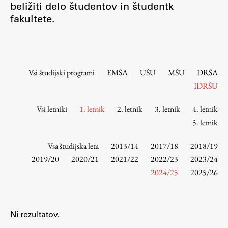
beližiti delo študentov in študentk
Osebje
fakultete.
Organiziranost
Alumni
Knjižnica
Mednarodno sodelovanje
Vsi študijski programi
EMŠA
UŠU
MŠU
DRŠA
Članstva v združenjih
IDRŠU
Konzorciji
Vsi letniki
1. letnik
2. letnik
3. letnik
4. letnik
Tržna dejavnost
5. letnik
Kontakti
Vsa študijska leta
2013/14
2017/18
2018/19
Intranet UL FA
2019/20
2020/21
2021/22
2022/23
2023/24
2024/25
2025/26
Intranet UL
Osebni portal FIORI
Spletni arhiv DEPO
Ni rezultatov.