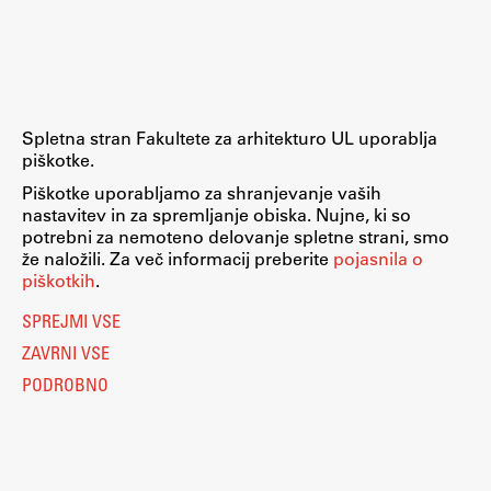
Raziskovalni projekti
Dosežki
Inštituti
Svetlobni LAB
Spletna stran Fakultete za arhitekturo UL uporablja
piškotke.
Piškotke uporabljamo za shranjevanje vaših
nastavitev in za spremljanje obiska. Nujne, ki so
Delo
potrebni za nemoteno delovanje spletne strani, smo
že naložili. Za več informacij preberite
pojasnila o
piškotkih
.
Seminarji
SPREJMI VSE
Seminarske teme
ZAVRNI VSE
Gostujoči profesor
PODROBNO
Delavnice
Študentski projekti
Ekskurzije
Natečaji