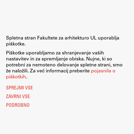
Raziskovalni projekti
Dosežki
Inštituti
Svetlobni LAB
Spletna stran Fakultete za arhitekturo UL uporablja
piškotke.
Piškotke uporabljamo za shranjevanje vaših
nastavitev in za spremljanje obiska. Nujne, ki so
Delo
potrebni za nemoteno delovanje spletne strani, smo
že naložili. Za več informacij preberite
pojasnila o
piškotkih
.
Seminarji
SPREJMI VSE
Seminarske teme
ZAVRNI VSE
Gostujoči profesor
PODROBNO
Delavnice
Študentski projekti
Ekskurzije
Natečaji