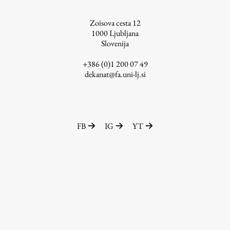
ŠIS (SI)
Zoisova cesta 12
ŠIS (EN)
1000
Ljubljana
Slovenija
+386 (0)1 200 07 49
dekanat@fa.uni-lj.si
Aktualno
Obvestila
FB
IG
YT
Novice
Koledar dogodkov
Program dela
Raziskovanje