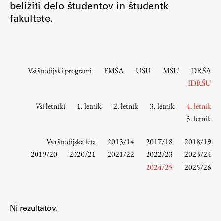
beližiti delo študentov in študentk
Osebje
fakultete.
Organiziranost
Alumni
Knjižnica
Mednarodno sodelovanje
Vsi študijski programi
EMŠA
UŠU
MŠU
DRŠA
Članstva v združenjih
IDRŠU
Konzorciji
Vsi letniki
1. letnik
2. letnik
3. letnik
4. letnik
Tržna dejavnost
5. letnik
Kontakti
Vsa študijska leta
2013/14
2017/18
2018/19
Intranet UL FA
2019/20
2020/21
2021/22
2022/23
2023/24
2024/25
2025/26
Intranet UL
Osebni portal FIORI
Spletni arhiv DEPO
Ni rezultatov.