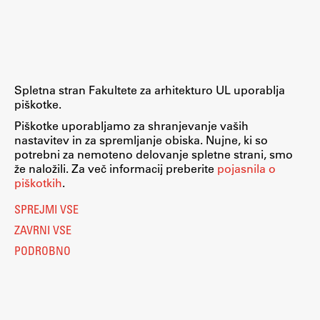
Raziskovalni projekti
Dosežki
Inštituti
Svetlobni LAB
Spletna stran Fakultete za arhitekturo UL uporablja
piškotke.
Piškotke uporabljamo za shranjevanje vaših
nastavitev in za spremljanje obiska. Nujne, ki so
Delo
potrebni za nemoteno delovanje spletne strani, smo
že naložili. Za več informacij preberite
pojasnila o
piškotkih
.
Seminarji
SPREJMI VSE
Seminarske teme
ZAVRNI VSE
Gostujoči profesor
PODROBNO
Delavnice
Študentski projekti
Ekskurzije
Natečaji