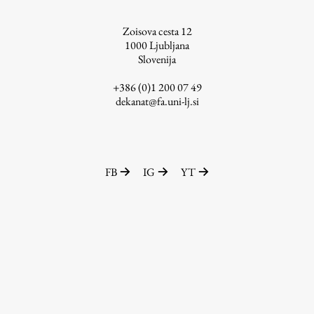
ŠIS (SI)
Zoisova cesta 12
ŠIS (EN)
1000
Ljubljana
Slovenija
+386 (0)1 200 07 49
dekanat@fa.uni-lj.si
Aktualno
Obvestila
FB
IG
YT
Novice
Koledar dogodkov
Program dela
Raziskovanje