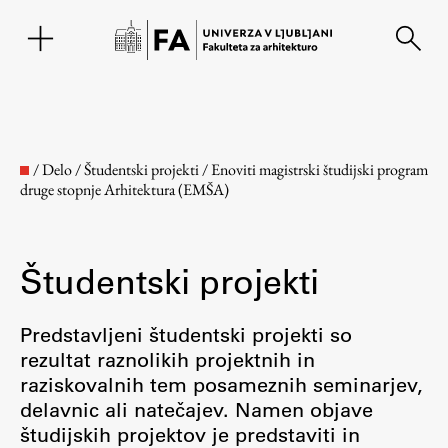
EN
/
Delo
/
Študentski projekti
/
Enoviti magistrski študijski program
druge stopnje Arhitektura (EMŠA)
Študentski projekti
Predstavljeni študentski projekti so
rezultat raznolikih projektnih in
Fakulteta
raziskovalnih tem posameznih seminarjev,
delavnic ali natečajev. Namen objave
O fakulteti
študijskih projektov je predstaviti in