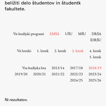
beližiti delo študentov in študentk
Osebje
fakultete.
Organiziranost
Alumni
Knjižnica
Mednarodno sodelovanje
Vsi študijski programi
EMŠA
UŠU
MŠU
DRŠA
Članstva v združenjih
IDRŠU
Konzorciji
Vsi letniki
1. letnik
2. letnik
3. letnik
4. letnik
Tržna dejavnost
5. letnik
Kontakti
Vsa študijska leta
2013/14
2017/18
2018/19
Intranet UL FA
2019/20
2020/21
2021/22
2022/23
2023/24
2024/25
2025/26
Intranet UL
Osebni portal FIORI
Spletni arhiv DEPO
Ni rezultatov.