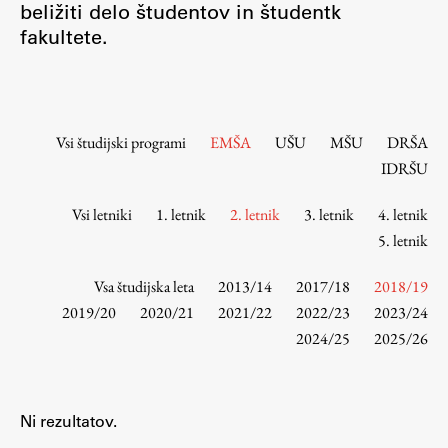
beližiti delo študentov in študentk
Osebje
fakultete.
Organiziranost
Alumni
Knjižnica
Mednarodno sodelovanje
Vsi študijski programi
EMŠA
UŠU
MŠU
DRŠA
Članstva v združenjih
IDRŠU
Konzorciji
Vsi letniki
1. letnik
2. letnik
3. letnik
4. letnik
Tržna dejavnost
5. letnik
Kontakti
Vsa študijska leta
2013/14
2017/18
2018/19
Intranet UL FA
2019/20
2020/21
2021/22
2022/23
2023/24
2024/25
2025/26
Intranet UL
Osebni portal FIORI
Spletni arhiv DEPO
Ni rezultatov.