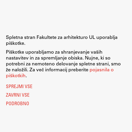
Raziskovalni projekti
Dosežki
Inštituti
Svetlobni LAB
Spletna stran Fakultete za arhitekturo UL uporablja
piškotke.
Piškotke uporabljamo za shranjevanje vaših
nastavitev in za spremljanje obiska. Nujne, ki so
Delo
potrebni za nemoteno delovanje spletne strani, smo
že naložili. Za več informacij preberite
pojasnila o
piškotkih
.
Seminarji
SPREJMI VSE
Seminarske teme
ZAVRNI VSE
Gostujoči profesor
PODROBNO
Delavnice
Študentski projekti
Ekskurzije
Natečaji