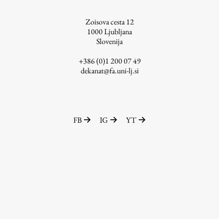
ŠIS (SI)
Zoisova cesta 12
ŠIS (EN)
1000
Ljubljana
Slovenija
+386 (0)1 200 07 49
dekanat@fa.uni-lj.si
Aktualno
Obvestila
FB
IG
YT
Novice
Koledar dogodkov
Program dela
Raziskovanje