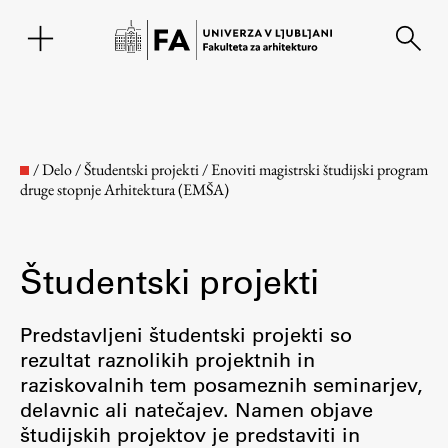
EN
/
Delo
/
Študentski projekti
/
Enoviti magistrski študijski program
druge stopnje Arhitektura (EMŠA)
Študentski projekti
Predstavljeni študentski projekti so
rezultat raznolikih projektnih in
Fakulteta
raziskovalnih tem posameznih seminarjev,
delavnic ali natečajev. Namen objave
O fakulteti
študijskih projektov je predstaviti in