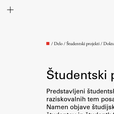
/
Delo
/
Študentski projekti
/
Dokto
Študentski 
Fakulteta
Predstavljeni študentsk
raziskovalnih tem posa
O fakulteti
Namen objave študijskih
Osebje