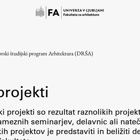
rski študijski program Arhitektura (DRŠA)
projekti
Študij
i projekti so rezultat raznolikih projek
meznih seminarjev, delavnic ali nateč
Predstavitev študija
 projektov je predstaviti in beližiti d
Študentske informacije