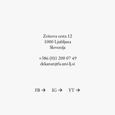
Založništvo
Zoisova cesta 12
1000
Ljubljana
Slovenija
FA–ZA
Zbirke
+386 (0)1 200 07 49
dekanat@fa.uni-lj.si
Publikacije
AR – Arhitektura, raziskovanje
Igra ustvarjalnosti
FB
IG
YT