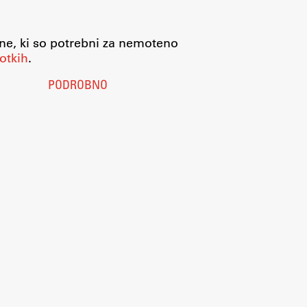
jne, ki so potrebni za nemoteno
otkih
.
PODROBNO