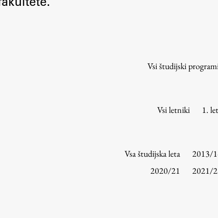
akultete.
Urniki
Študijski programi
Predmeti
Izbirni moduli EMŠA
Vsi študijski program
Vpis
Zaključek študija
Mednarodne izmenjave
Vsi letniki
1. le
Študijske prakse
Spletna učilnica
Vsa študijska leta
2013/1
ŠIS (SI)
2020/21
2021/2
ŠIS (EN)