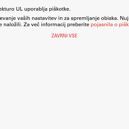
tekturo UL uporablja piškotke.
evanje vaših nastavitev in za spremljanje obiska. Nu
 naložili. Za več informacij preberite
pojasnila o pišk
ZAVRNI VSE
Nastavitve piškotkov
O piškotkih
Pravno obvestilo
Varstvo osebnih podatkov
Katalog informacij javnega značaja
Dostopnost