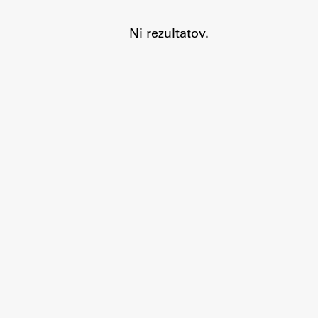
Ni rezultatov.
Aktualno
Obvestila
Novice
Koledar dogodkov
Program dela