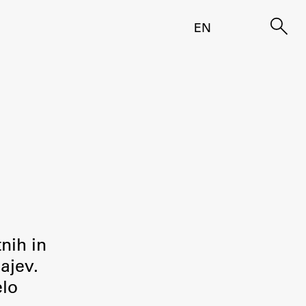
EN
tnih in
ajev.
elo