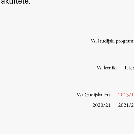
akultete.
Urniki
Študijski programi
Predmeti
Izbirni moduli EMŠA
Vsi študijski program
Vpis
Zaključek študija
Mednarodne izmenjave
Vsi letniki
1. le
Študijske prakse
Spletna učilnica
Vsa študijska leta
2013/1
ŠIS (SI)
2020/21
2021/2
ŠIS (EN)