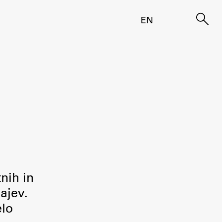
EN
tnih in
ajev.
elo