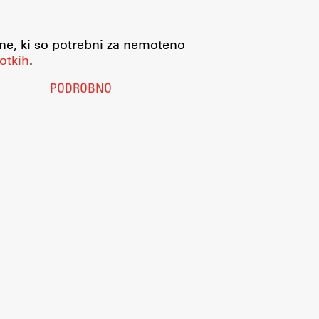
jne, ki so potrebni za nemoteno
otkih
.
PODROBNO