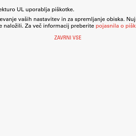
tekturo UL uporablja piškotke.
evanje vaših nastavitev in za spremljanje obiska. Nu
 naložili. Za več informacij preberite
pojasnila o pišk
ZAVRNI VSE
Nastavitve piškotkov
O piškotkih
Pravno obvestilo
Varstvo osebnih podatkov
Katalog informacij javnega značaja
Dostopnost