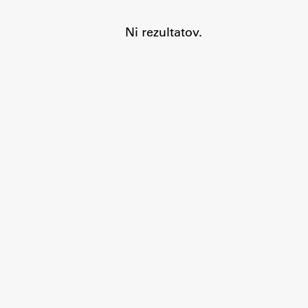
Ni rezultatov.
Aktualno
Obvestila
Novice
Koledar dogodkov
Program dela