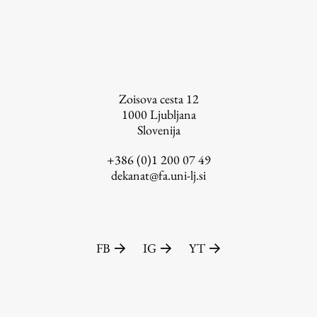
Založništvo
Zoisova cesta 12
1000
Ljubljana
Slovenija
FA–ZA
Zbirke
+386 (0)1 200 07 49
dekanat@fa.uni-lj.si
Publikacije
AR – Arhitektura, raziskovanje
Igra ustvarjalnosti
FB
IG
YT