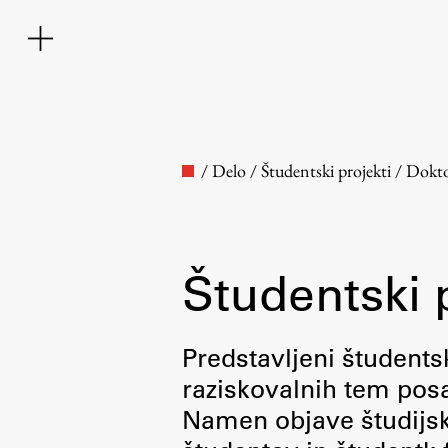
/
Delo
/
Študentski projekti
/
Dokto
Študentski 
Fakulteta
Predstavljeni študentsk
raziskovalnih tem posa
O fakulteti
Namen objave študijskih
Osebje