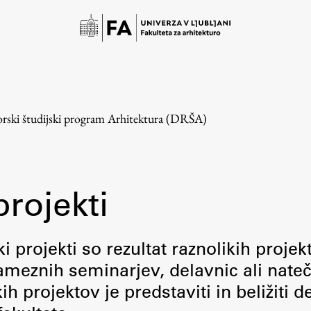
rski študijski program Arhitektura (DRŠA)
projekti
Študij
i projekti so rezultat raznolikih projek
meznih seminarjev, delavnic ali nateč
Predstavitev študija
 projektov je predstaviti in beližiti d
Študentske informacije