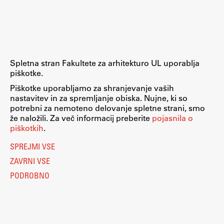
Raziskovalni projekti
Dosežki
Inštituti
Svetlobni LAB
Spletna stran Fakultete za arhitekturo UL uporablja
piškotke.
Piškotke uporabljamo za shranjevanje vaših
nastavitev in za spremljanje obiska. Nujne, ki so
Delo
potrebni za nemoteno delovanje spletne strani, smo
že naložili. Za več informacij preberite
pojasnila o
piškotkih
.
Seminarji
SPREJMI VSE
Seminarske teme
ZAVRNI VSE
Gostujoči profesor
PODROBNO
Delavnice
Študentski projekti
Ekskurzije
Natečaji