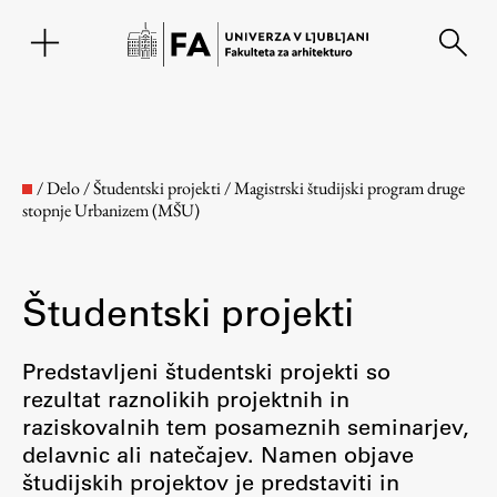
EN
/
Delo
/
Študentski projekti
/
Magistrski študijski program druge
stopnje Urbanizem (MŠU)
Študentski projekti
Predstavljeni študentski projekti so
rezultat raznolikih projektnih in
Fakulteta
raziskovalnih tem posameznih seminarjev,
delavnic ali natečajev. Namen objave
O fakulteti
študijskih projektov je predstaviti in