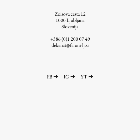
ŠIS (SI)
Zoisova cesta 12
ŠIS (EN)
1000
Ljubljana
Slovenija
+386 (0)1 200 07 49
dekanat@fa.uni-lj.si
Aktualno
Obvestila
FB
IG
YT
Novice
Koledar dogodkov
Program dela
Raziskovanje