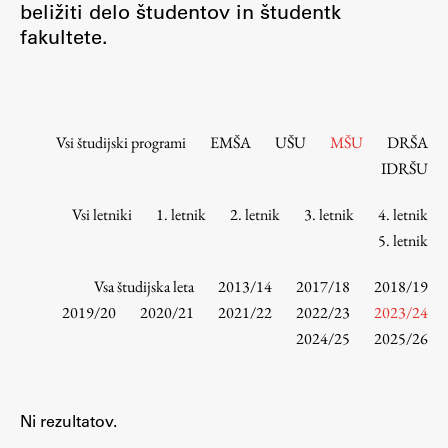
beližiti delo študentov in študentk
Osebje
fakultete.
Organiziranost
Alumni
Knjižnica
Mednarodno sodelovanje
Vsi študijski programi
EMŠA
UŠU
MŠU
DRŠA
Članstva v združenjih
IDRŠU
Konzorciji
Vsi letniki
1. letnik
2. letnik
3. letnik
4. letnik
Tržna dejavnost
5. letnik
Kontakti
Vsa študijska leta
2013/14
2017/18
2018/19
Intranet UL FA
2019/20
2020/21
2021/22
2022/23
2023/24
2024/25
2025/26
Intranet UL
Osebni portal FIORI
Spletni arhiv DEPO
Ni rezultatov.