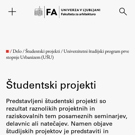
EN
/
Delo
/
Študentski projekti
/
Univerzitetni študijski program prve
stopnje Urbanizem (UŠU)
Študentski projekti
Predstavljeni študentski projekti so
rezultat raznolikih projektnih in
Fakulteta
raziskovalnih tem posameznih seminarjev,
delavnic ali natečajev. Namen objave
O fakulteti
študijskih projektov je predstaviti in