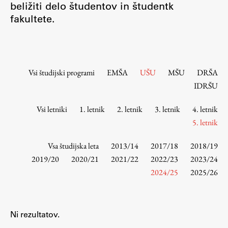
beližiti delo študentov in študentk
Osebje
fakultete.
Organiziranost
Alumni
Knjižnica
Mednarodno sodelovanje
Vsi študijski programi
EMŠA
UŠU
MŠU
DRŠA
Članstva v združenjih
IDRŠU
Konzorciji
Vsi letniki
1. letnik
2. letnik
3. letnik
4. letnik
Tržna dejavnost
5. letnik
Kontakti
Vsa študijska leta
2013/14
2017/18
2018/19
Intranet UL FA
2019/20
2020/21
2021/22
2022/23
2023/24
2024/25
2025/26
Intranet UL
Osebni portal FIORI
Spletni arhiv DEPO
Ni rezultatov.