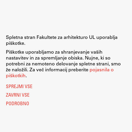
Raziskovalni projekti
Dosežki
Inštituti
Svetlobni LAB
Spletna stran Fakultete za arhitekturo UL uporablja
piškotke.
Piškotke uporabljamo za shranjevanje vaših
nastavitev in za spremljanje obiska. Nujne, ki so
Delo
potrebni za nemoteno delovanje spletne strani, smo
že naložili. Za več informacij preberite
pojasnila o
piškotkih
.
Seminarji
SPREJMI VSE
Seminarske teme
ZAVRNI VSE
Gostujoči profesor
PODROBNO
Delavnice
Študentski projekti
Ekskurzije
Natečaji