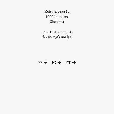
ŠIS (SI)
Zoisova cesta 12
ŠIS (EN)
1000
Ljubljana
Slovenija
+386 (0)1 200 07 49
dekanat@fa.uni-lj.si
Aktualno
Obvestila
FB
IG
YT
Novice
Koledar dogodkov
Program dela
Raziskovanje