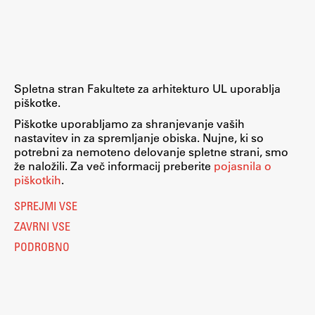
Raziskovalni projekti
Dosežki
Inštituti
Svetlobni LAB
Spletna stran Fakultete za arhitekturo UL uporablja
piškotke.
Piškotke uporabljamo za shranjevanje vaših
nastavitev in za spremljanje obiska. Nujne, ki so
Delo
potrebni za nemoteno delovanje spletne strani, smo
že naložili. Za več informacij preberite
pojasnila o
piškotkih
.
Seminarji
SPREJMI VSE
Seminarske teme
ZAVRNI VSE
Gostujoči profesor
PODROBNO
Delavnice
Študentski projekti
Ekskurzije
Natečaji