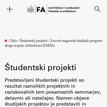
EN
/
Delo
/
Študentski projekti
/
Enoviti magistrski študijski program
druge stopnje Arhitektura (EMŠA)
Študentski projekti
Predstavljeni študentski projekti so
rezultat raznolikih projektnih in
Fakulteta
raziskovalnih tem posameznih seminarjev,
delavnic ali natečajev. Namen objave
O fakulteti
študijskih projektov je predstaviti in