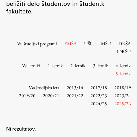
beližiti delo študentov in študentk
Osebje
fakultete.
Organiziranost
Alumni
Knjižnica
Mednarodno sodelovanje
Vsi študijski programi
EMŠA
UŠU
MŠU
DRŠA
Članstva v združenjih
IDRŠU
Konzorciji
Vsi letniki
1. letnik
2. letnik
3. letnik
4. letnik
Tržna dejavnost
5. letnik
Kontakti
Vsa študijska leta
2013/14
2017/18
2018/19
Intranet UL FA
2019/20
2020/21
2021/22
2022/23
2023/24
2024/25
2025/26
Intranet UL
Osebni portal FIORI
Spletni arhiv DEPO
Ni rezultatov.