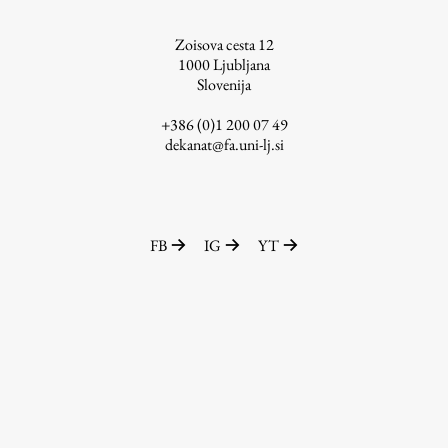
ŠIS (SI)
Zoisova cesta 12
ŠIS (EN)
1000
Ljubljana
Slovenija
+386 (0)1 200 07 49
dekanat@fa.uni-lj.si
Aktualno
Obvestila
FB
IG
YT
Novice
Koledar dogodkov
Program dela
Raziskovanje