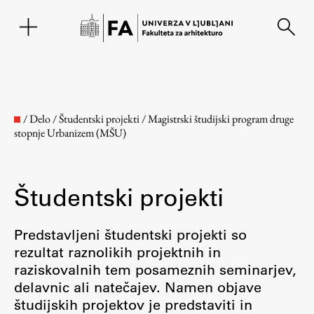
EN
/
Delo
/
Študentski projekti
/
Magistrski študijski program druge
stopnje Urbanizem (MŠU)
Študentski projekti
Predstavljeni študentski projekti so
rezultat raznolikih projektnih in
Fakulteta
raziskovalnih tem posameznih seminarjev,
delavnic ali natečajev. Namen objave
O fakulteti
študijskih projektov je predstaviti in