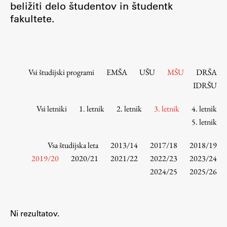
beližiti delo študentov in študentk
Osebje
fakultete.
Organiziranost
Alumni
Knjižnica
Mednarodno sodelovanje
Vsi študijski programi
EMŠA
UŠU
MŠU
DRŠA
Članstva v združenjih
IDRŠU
Konzorciji
Vsi letniki
1. letnik
2. letnik
3. letnik
4. letnik
Tržna dejavnost
5. letnik
Kontakti
Vsa študijska leta
2013/14
2017/18
2018/19
Intranet UL FA
2019/20
2020/21
2021/22
2022/23
2023/24
2024/25
2025/26
Intranet UL
Osebni portal FIORI
Spletni arhiv DEPO
Ni rezultatov.