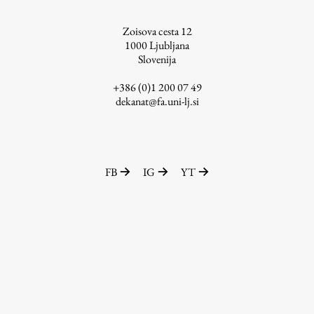
ŠIS (SI)
Zoisova cesta 12
ŠIS (EN)
1000
Ljubljana
Slovenija
+386 (0)1 200 07 49
dekanat@fa.uni-lj.si
Aktualno
Obvestila
FB
IG
YT
Novice
Koledar dogodkov
Program dela
Raziskovanje