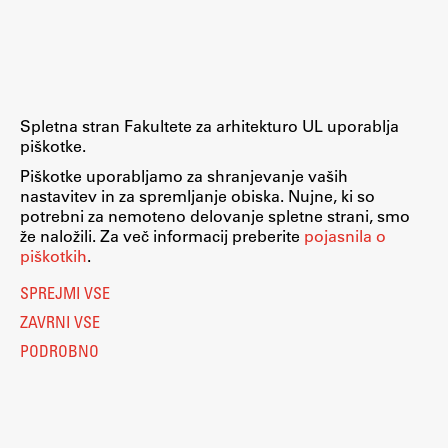
Raziskovalni projekti
Dosežki
Inštituti
Svetlobni LAB
Spletna stran Fakultete za arhitekturo UL uporablja
piškotke.
Piškotke uporabljamo za shranjevanje vaših
nastavitev in za spremljanje obiska. Nujne, ki so
Delo
potrebni za nemoteno delovanje spletne strani, smo
že naložili. Za več informacij preberite
pojasnila o
piškotkih
.
Seminarji
SPREJMI VSE
Seminarske teme
ZAVRNI VSE
Gostujoči profesor
PODROBNO
Delavnice
Študentski projekti
Ekskurzije
Natečaji