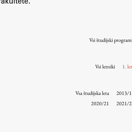
akultete.
Urniki
Študijski programi
Predmeti
Izbirni moduli EMŠA
Vsi študijski program
Vpis
Zaključek študija
Mednarodne izmenjave
Vsi letniki
1. le
Študijske prakse
Spletna učilnica
Vsa študijska leta
2013/1
ŠIS (SI)
2020/21
2021/2
ŠIS (EN)