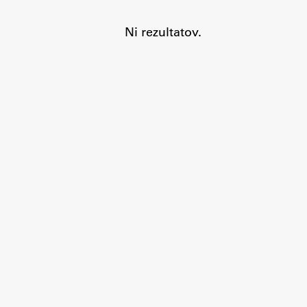
Ni rezultatov.
Aktualno
Obvestila
Novice
Koledar dogodkov
Program dela