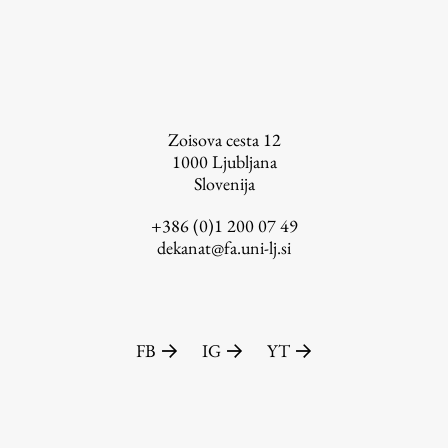
Založništvo
Zoisova cesta 12
1000
Ljubljana
Slovenija
FA–ZA
Zbirke
+386 (0)1 200 07 49
dekanat@fa.uni-lj.si
Publikacije
AR – Arhitektura, raziskovanje
Igra ustvarjalnosti
FB
IG
YT