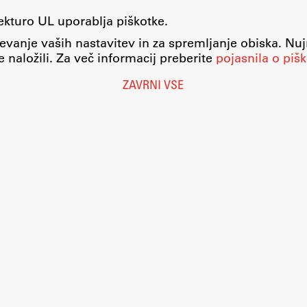
tekturo UL uporablja piškotke.
evanje vaših nastavitev in za spremljanje obiska. Nu
 naložili. Za več informacij preberite
pojasnila o pišk
ZAVRNI VSE
Nastavitve piškotkov
O piškotkih
Pravno obvestilo
Varstvo osebnih podatkov
Katalog informacij javnega značaja
Dostopnost