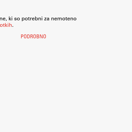
jne, ki so potrebni za nemoteno
otkih
.
PODROBNO