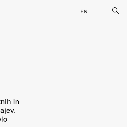
EN
tnih in
ajev.
elo