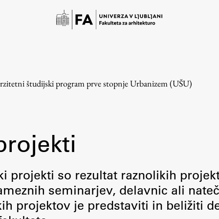
rzitetni študijski program prve stopnje Urbanizem (UŠU)
projekti
Študij
i projekti so rezultat raznolikih projek
meznih seminarjev, delavnic ali nateč
Predstavitev študija
 projektov je predstaviti in beližiti d
Študentske informacije