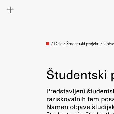
/
Delo
/
Študentski projekti
/
Unive
Študentski 
Fakulteta
Predstavljeni študentsk
raziskovalnih tem posa
O fakulteti
Namen objave študijskih
Osebje