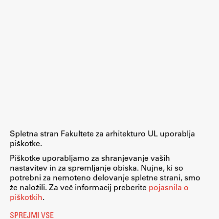
ŠIS (SI)
ŠIS (EN)
Aktualno
Obvestila
Novice
Spletna stran Fakultete za arhitekturo UL uporablja
Koledar dogodkov
piškotke.
Program dela
Piškotke uporabljamo za shranjevanje vaših
nastavitev in za spremljanje obiska. Nujne, ki so
potrebni za nemoteno delovanje spletne strani, smo
že naložili. Za več informacij preberite
pojasnila o
piškotkih
.
Raziskovanje
SPREJMI VSE