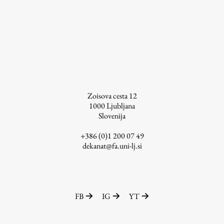
Študij
Predstavitev študija
Študentske informacije
Urniki
Zoisova cesta 12
Študijski programi
1000
Ljubljana
Slovenija
Predmeti
Izbirni moduli EMŠA
+386 (0)1 200 07 49
dekanat@fa.uni-lj.si
Vpis
Zaključek študija
Mednarodne izmenjave
Študijske prakse
FB
IG
YT
Spletna učilnica