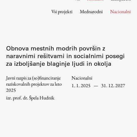
Osebje
Vsi projekti
Mednarodni
Nacionalni
Organiziranost
Alumni
Knjižnica
Mednarodno sodelovanje
Obnova mestnih modrih površin z
Članstva v združenjih
naravnimi rešitvami in socialnimi posegi
Konzorciji
za izboljšanje blaginje ljudi in okolja
Tržna dejavnost
Kontakti
Javni razpis za (so)financiranje
Nacionalni
raziskovalnih projektov za leto
1. 1. 2025
—
31. 12. 2027
2025
Intranet UL FA
izr. prof. dr. Špela Hudnik
Intranet UL
Osebni portal FIORI
Spletni arhiv DEPO