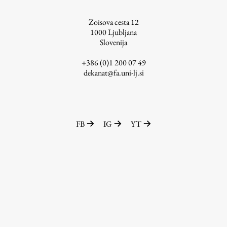
ŠIS (SI)
Zoisova cesta 12
ŠIS (EN)
1000
Ljubljana
Slovenija
+386 (0)1 200 07 49
dekanat@fa.uni-lj.si
Aktualno
Obvestila
FB
IG
YT
Novice
Koledar dogodkov
Program dela
Raziskovanje