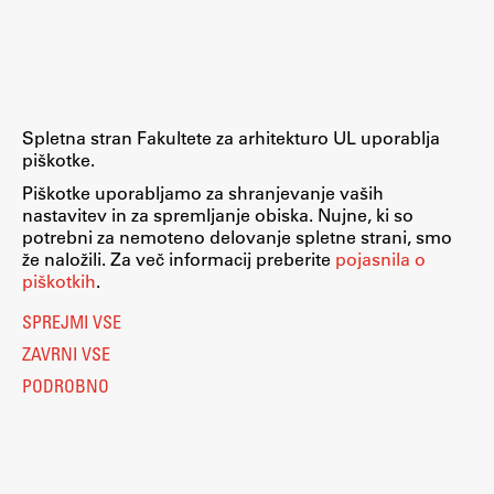
Raziskovalni projekti
Dosežki
Inštituti
Svetlobni LAB
Spletna stran Fakultete za arhitekturo UL uporablja
piškotke.
Piškotke uporabljamo za shranjevanje vaših
nastavitev in za spremljanje obiska. Nujne, ki so
Delo
potrebni za nemoteno delovanje spletne strani, smo
že naložili. Za več informacij preberite
pojasnila o
piškotkih
.
Seminarji
SPREJMI VSE
Seminarske teme
ZAVRNI VSE
Gostujoči profesor
PODROBNO
Delavnice
Študentski projekti
Ekskurzije
Natečaji