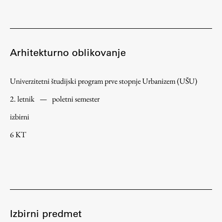
Študij
Arhitekturno oblikovanje
Predstavitev študija
Študentske informacije
Univerzitetni študijski program prve stopnje Urbanizem (UŠU)
Urniki
2. letnik
—
poletni semester
Študijski programi
izbirni
Predmeti
Izbirni moduli EMŠA
6 KT
Vpis
Zaključek študija
Mednarodne izmenjave
Študijske prakse
Izbirni predmet
Spletna učilnica