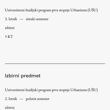
ŠIS (SI)
Univerzitetni študijski program prve stopnje Urbanizem (UŠU)
ŠIS (EN)
3. letnik
—
zimski semester
izbirni
5 KT
Aktualno
Obvestila
Novice
Koledar dogodkov
Izbirni predmet
Program dela
Univerzitetni študijski program prve stopnje Urbanizem (UŠU)
2. letnik
—
poletni semester
Raziskovanje
izbirni