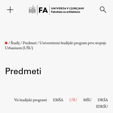
EN
/
Študij
/
Predmeti
/
Univerzitetni študijski program prve stopnje
Urbanizem (UŠU)
Predmeti
Fakulteta
Vsi študijski programi
EMŠA
UŠU
MŠU
DRŠA
IDRŠU
O fakulteti