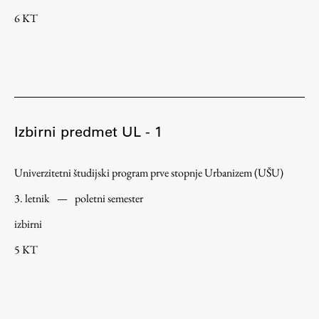
Raziskovalni projekti
6 KT
Dosežki
Inštituti
Svetlobni LAB
Izbirni predmet UL - 1
Delo
Univerzitetni študijski program prve stopnje Urbanizem (UŠU)
Seminarji
3. letnik
—
poletni semester
Seminarske teme
izbirni
Gostujoči profesor
5 KT
Delavnice
Študentski projekti
Ekskurzije
Natečaji