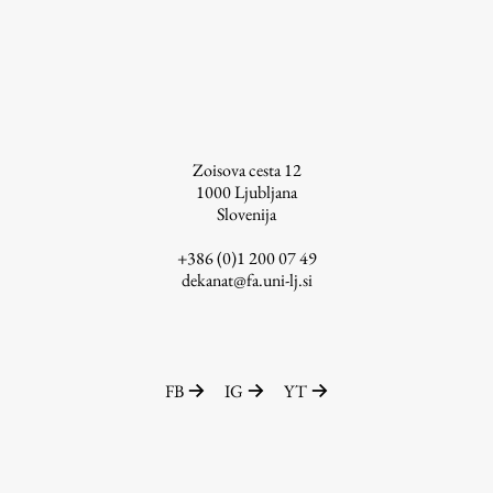
Zoisova cesta 12
1000
Ljubljana
Slovenija
+386 (0)1 200 07 49
dekanat@fa.uni-lj.si
FB
IG
YT