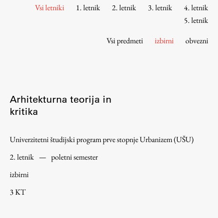
Osebje
Vsi letniki
1. letnik
2. letnik
3. letnik
4. letnik
Organiziranost
5. letnik
Alumni
Vsi predmeti
izbirni
obvezni
Knjižnica
Mednarodno sodelovanje
Članstva v združenjih
Konzorciji
Arhitekturna teorija in
Tržna dejavnost
kritika
Kontakti
Univerzitetni študijski program prve stopnje Urbanizem (UŠU)
Intranet UL FA
2. letnik
—
poletni semester
Intranet UL
izbirni
Osebni portal FIORI
3 KT
Spletni arhiv DEPO