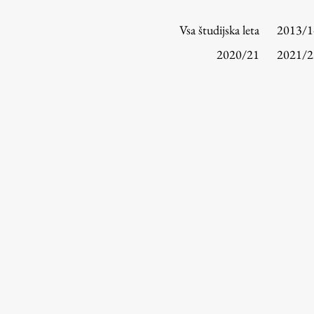
Urniki
Študijski programi
Vsa študijska leta
2013/1
Predmeti
2020/21
2021/2
Izbirni moduli EMŠA
Vpis
Zaključek študija
Mednarodne izmenjave
Študijske prakse
Spletna učilnica
ŠIS (SI)
ŠIS (EN)