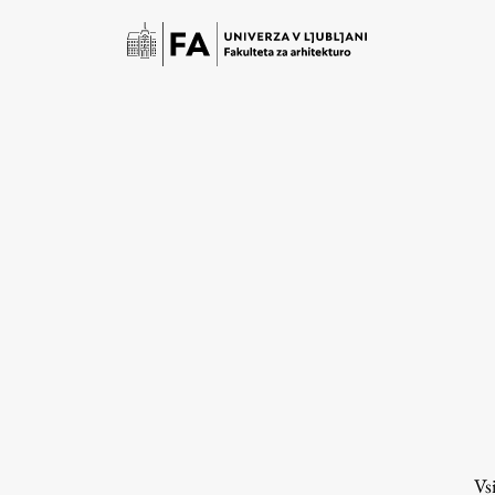
Študij
Predstavitev študija
Študentske informacije
Vs