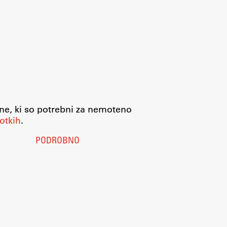
jne, ki so potrebni za nemoteno
otkih
.
PODROBNO