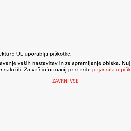
tekturo UL uporablja piškotke.
evanje vaših nastavitev in za spremljanje obiska. Nu
 naložili. Za več informacij preberite
pojasnila o pišk
ZAVRNI VSE
Nastavitve piškotkov
O piškotkih
Pravno obvestilo
Varstvo osebnih podatkov
Katalog informacij javnega značaja
Dostopnost