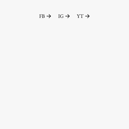
FB
IG
YT
Založništvo
FA–ZA
Zbirke
Publikacije
AR – Arhitektura, raziskovanje
Igra ustvarjalnosti