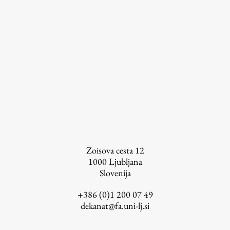
Zoisova cesta 12
1000
Ljubljana
Slovenija
+386 (0)1 200 07 49
dekanat@fa.uni-lj.si