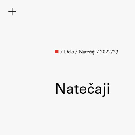
/
Delo
/
Natečaji
/
2022/23
Natečaji
Fakulteta
O fakulteti
Osebje