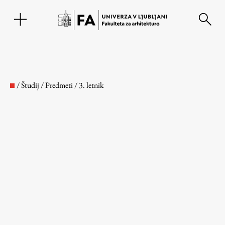
EN
/
Študij
/
Predmeti
/
3. letnik
Fakulteta
O fakulteti