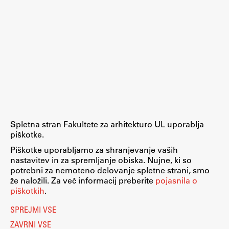
Študij
Predstavitev študija
Študentske informacije
Urniki
Študijski programi
Predmeti
Spletna stran Fakultete za arhitekturo UL uporablja
piškotke.
Izbirni moduli EMŠA
Piškotke uporabljamo za shranjevanje vaših
Vpis
Nastavitve piškotkov
nastavitev in za spremljanje obiska. Nujne, ki so
O piškotkih
Zaključek študija
potrebni za nemoteno delovanje spletne strani, smo
Pravno obvestilo
že naložili. Za več informacij preberite
pojasnila o
Mednarodne izmenjave
Varstvo osebnih podatkov
piškotkih
.
Katalog informacij javnega značaja
Študijske prakse
Dostopnost
SPREJMI VSE
Računalništvo
Eduroam
ZAVRNI VSE
Spletna učilnica