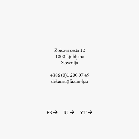
Osebje
Organiziranost
Alumni
Knjižnica
Mednarodno sodelovanje
Članstva v združenjih
Zoisova cesta 12
1000
Ljubljana
Konzorciji
Slovenija
Tržna dejavnost
+386 (0)1 200 07 49
Kontakti
dekanat@fa.uni-lj.si
Intranet UL FA
Intranet UL
FB
IG
YT
Osebni portal FIORI
Spletni arhiv DEPO