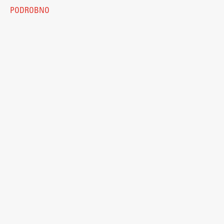
Kolofon
PODROBNO
ŠIS (SI)
ŠIS (EN)
© 2026
Fakulteta za arhitekturo
Aktualno
Obvestila
Novice
Koledar dogodkov
Program dela
Raziskovanje