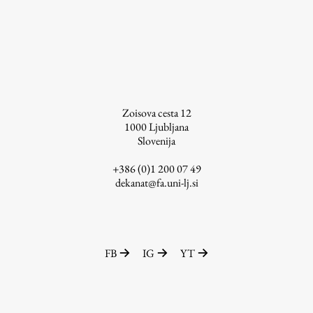
Osebje
Organiziranost
Alumni
Knjižnica
Mednarodno sodelovanje
Članstva v združenjih
Zoisova cesta 12
1000
Ljubljana
Konzorciji
Slovenija
Tržna dejavnost
+386 (0)1 200 07 49
Kontakti
dekanat@fa.uni-lj.si
Intranet UL FA
Intranet UL
FB
IG
YT
Osebni portal FIORI
Spletni arhiv DEPO