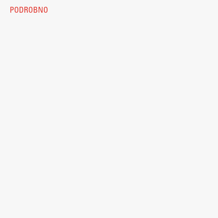
Kolofon
PODROBNO
ŠIS (SI)
ŠIS (EN)
© 2026
Fakulteta za arhitekturo
Aktualno
Obvestila
Novice
Koledar dogodkov
Program dela
Raziskovanje