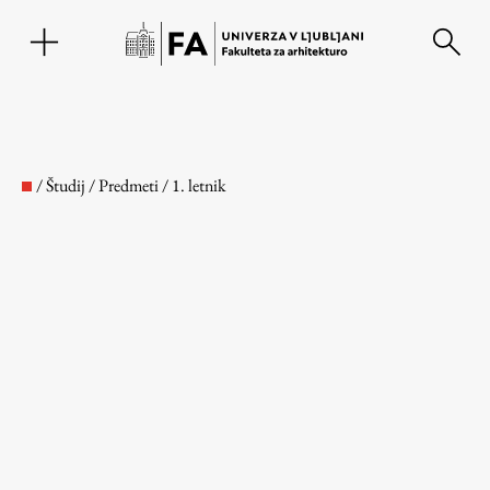
EN
/
Študij
/
Predmeti
/
1. letnik
Fakulteta
O fakulteti