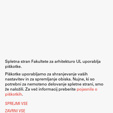
Študij
Predstavitev študija
Študentske informacije
Urniki
Študijski programi
Predmeti
Spletna stran Fakultete za arhitekturo UL uporablja
piškotke.
Izbirni moduli EMŠA
Piškotke uporabljamo za shranjevanje vaših
Vpis
Nastavitve piškotkov
nastavitev in za spremljanje obiska. Nujne, ki so
O piškotkih
Zaključek študija
potrebni za nemoteno delovanje spletne strani, smo
Pravno obvestilo
že naložili. Za več informacij preberite
pojasnila o
Mednarodne izmenjave
Varstvo osebnih podatkov
piškotkih
.
Katalog informacij javnega značaja
Študijske prakse
Dostopnost
SPREJMI VSE
Računalništvo
Eduroam
ZAVRNI VSE
Spletna učilnica