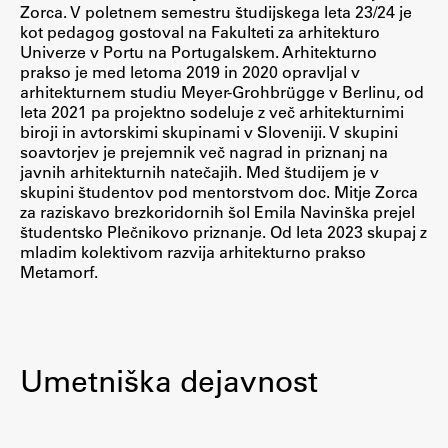
Zorca. V poletnem semestru študijskega leta 23/24 je
Raziskovalni projekti
kot pedagog gostoval na Fakulteti za arhitekturo
Dosežki
Univerze v Portu na Portugalskem. Arhitekturno
prakso je med letoma 2019 in 2020 opravljal v
Inštituti
arhitekturnem studiu Meyer-Grohbrügge v Berlinu, od
Svetlobni LAB
leta 2021 pa projektno sodeluje z več arhitekturnimi
biroji in avtorskimi skupinami v Sloveniji. V skupini
soavtorjev je prejemnik več nagrad in priznanj na
javnih arhitekturnih natečajih. Med študijem je v
skupini študentov pod mentorstvom doc. Mitje Zorca
Delo
za raziskavo brezkoridornih šol Emila Navinška prejel
študentsko Plečnikovo priznanje. Od leta 2023 skupaj z
mladim kolektivom razvija arhitekturno prakso
Seminarji
Metamorf.
Seminarske teme
Gostujoči profesor
Delavnice
Umetniška dejavnost
Študentski projekti
Ekskurzije
Natečaji