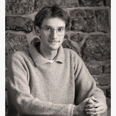
Osebje
Organiziranost
Alumni
Knjižnica
Mednarodno sodelovanje
Članstva v združenjih
Konzorciji
Tržna dejavnost
Kontakti
Intranet UL FA
Intranet UL
Osebni portal FIORI
Spletni arhiv DEPO