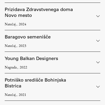
Zaključna dela
Prizidava Zdravstvenega doma
Razvojno sodelovanje in humanitarna pomoč
Novo mesto
Natečaj
2024
Baragovo semenišče
Založništvo
Natečaj
2023
FA–ZA
Young Balkan Designers
Zbirke
Publikacije
Nagrada
2022
AR – Arhitektura, raziskovanje
Potniško središče Bohinjska
Bistrica
Igra ustvarjalnosti
Natečaj
2021