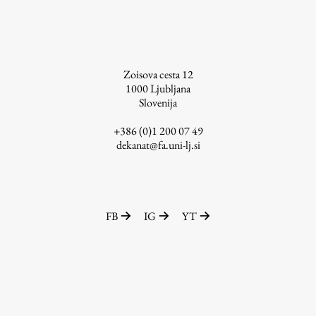
Zoisova cesta 12
1000
Ljubljana
Slovenija
+386 (0)1 200 07 49
dekanat@fa.uni-lj.si
FB
IG
YT