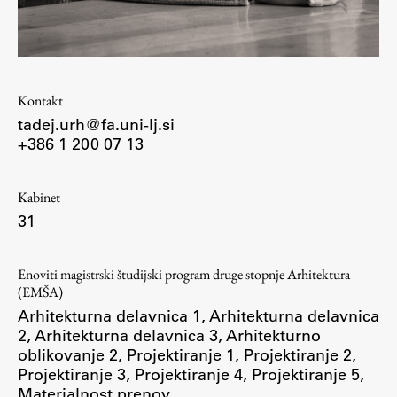
Študij
Kontakt
Predstavitev študija
tadej.urh@fa.uni-lj.si
Študentske informacije
+386 1 200 07 13
Urniki
Študijski programi
Kabinet
Predmeti
31
Izbirni moduli EMŠA
Vpis
Enoviti magistrski študijski program druge stopnje Arhitektura
Zaključek študija
(EMŠA)
Arhitekturna delavnica 1
,
Arhitekturna delavnica
Mednarodne izmenjave
2
,
Arhitekturna delavnica 3
,
Arhitekturno
Študijske prakse
oblikovanje 2
,
Projektiranje 1
,
Projektiranje 2
,
Projektiranje 3
,
Projektiranje 4
,
Projektiranje 5
,
Materialnost prenov
Spletna učilnica