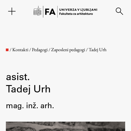
EN
/
Kontakti
/
Pedagogi
/
Zaposleni pedagogi
/
Tadej Urh
asist.
Tadej Urh
mag. inž. arh.
Fakulteta
O fakulteti