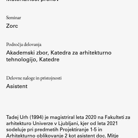
ŠIS (SI)
Seminar
ŠIS (EN)
Zorc
Področja delovanja
Aktualno
Akademski zbor
,
Katedra za arhitekturno
tehnologijo
,
Katedre
Obvestila
Novice
Delovne naloge in pristojnosti
Asistent
Koledar dogodkov
Program dela
Tadej Urh (1994) je magistriral leta 2020 na Fakulteti za
arhitekturo Univerze v Ljubljani, kjer od leta 2021
Raziskovanje
sodeluje pri predmetih Projektiranje 1-5 in
Arhitekturno oblikovanje 2 kot asistent doc. Mitje