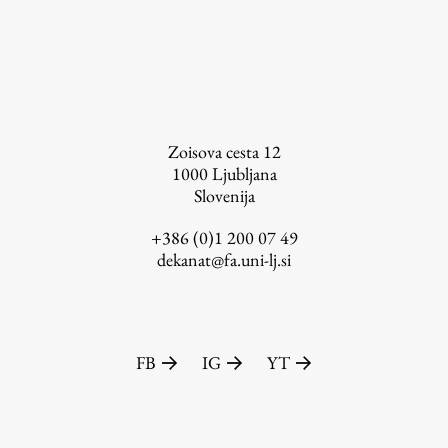
Založništvo
Zoisova cesta 12
1000
Ljubljana
FA–ZA
Slovenija
Zbirke
+386 (0)1 200 07 49
Publikacije
dekanat@fa.uni-lj.si
AR – Arhitektura, raziskovanje
Igra ustvarjalnosti
FB
IG
YT