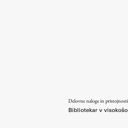
Urniki
Študijski programi
Predmeti
Izbirni moduli EMŠA
Vpis
Zaključek študija
Mednarodne izmenjave
Študijske prakse
Spletna učilnica
ŠIS (SI)
Delovne naloge in pristojnosti
ŠIS (EN)
Bibliotekar v visokošol