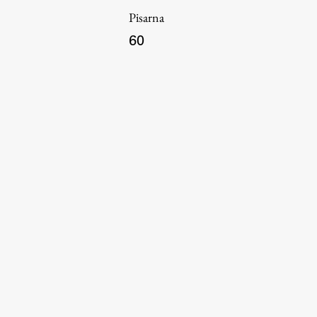
Pisarna
60
Aktualno
Obvestila
Novice
Koledar dogodkov
Program dela