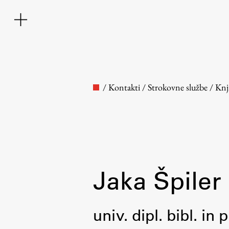
/
Kontakti
/
Strokovne službe
/
Knj
Fakulteta
Jaka Špiler
O fakulteti
univ. dipl. bibl. in 
Osebje