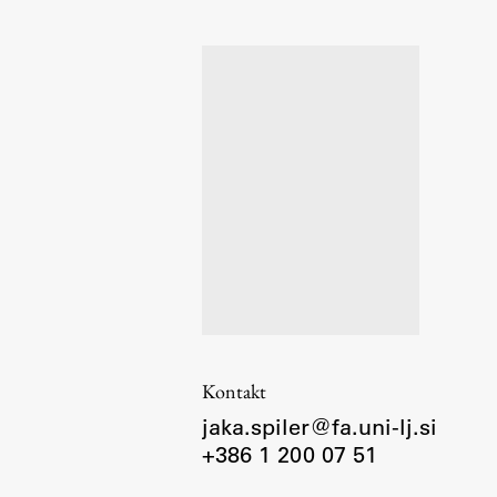
Organiziranost
Alumni
Knjižnica
Mednarodno sodelovanje
Članstva v združenjih
Konzorciji
Tržna dejavnost
Kontakti
Intranet UL FA
Intranet UL
Kontakt
Osebni portal FIORI
jaka.spiler@fa.uni-lj.si
Spletni arhiv DEPO
+386 1 200 07 51