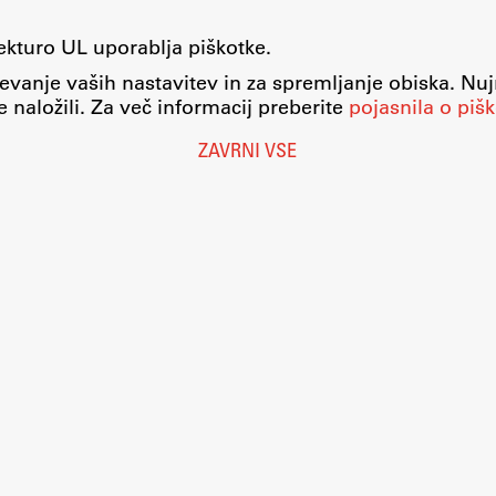
tekturo UL uporablja piškotke.
evanje vaših nastavitev in za spremljanje obiska. Nu
 naložili. Za več informacij preberite
pojasnila o pišk
ZAVRNI VSE
Nastavitve piškotkov
O piškotkih
Pravno obvestilo
Varstvo osebnih podatkov
Katalog informacij javnega značaja