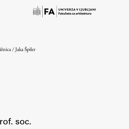
ižnica
/
Jaka Špiler
Študij
Predstavitev študija
prof. soc.
Študentske informacije