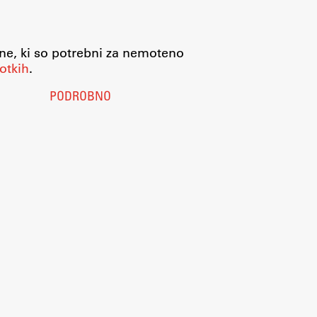
jne, ki so potrebni za nemoteno
otkih
.
PODROBNO