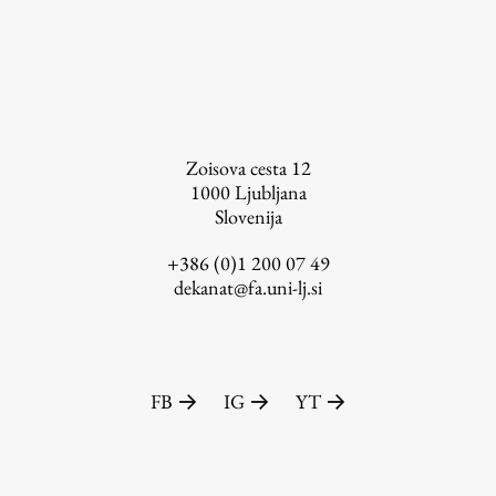
Založništvo
Zoisova cesta 12
1000
Ljubljana
FA–ZA
Slovenija
Zbirke
+386 (0)1 200 07 49
Publikacije
dekanat@fa.uni-lj.si
AR – Arhitektura, raziskovanje
Igra ustvarjalnosti
FB
IG
YT