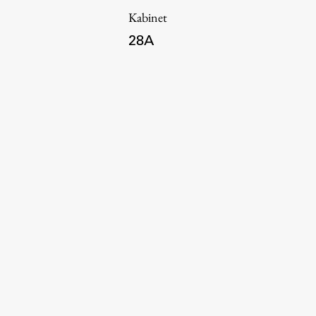
Kabinet
28A
Aktualno
Obvestila
Novice
Koledar dogodkov
Program dela