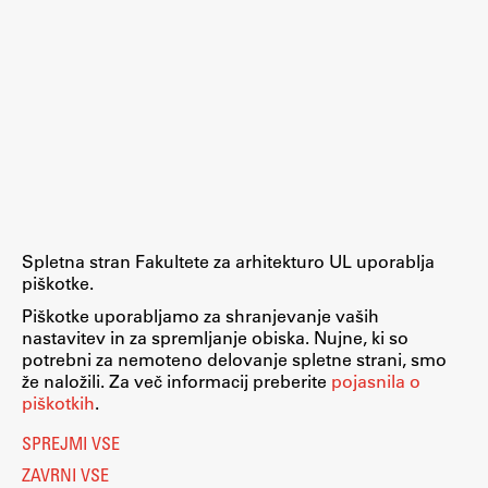
ŠIS (SI)
ŠIS (EN)
Aktualno
Obvestila
Spletna stran Fakultete za arhitekturo UL uporablja
Novice
piškotke.
Koledar dogodkov
Piškotke uporabljamo za shranjevanje vaših
nastavitev in za spremljanje obiska. Nujne, ki so
Program dela
potrebni za nemoteno delovanje spletne strani, smo
že naložili. Za več informacij preberite
pojasnila o
piškotkih
.
Raziskovanje
SPREJMI VSE
ZAVRNI VSE