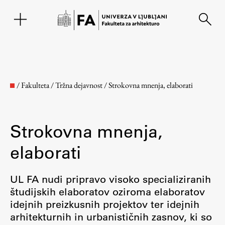
EN
/
Fakulteta
/
Tržna dejavnost
/
Strokovna mnenja, elaborati
Strokovna mnenja,
elaborati
UL FA nudi pripravo visoko specializiranih
Fakulteta
študijskih elaboratov oziroma elaboratov
idejnih preizkusnih projektov ter idejnih
arhitekturnih in urbanističnih zasnov, ki so
O fakulteti