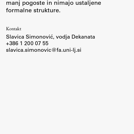
manj pogoste in nimajo ustaljene
Osebje
formalne strukture.
Organiziranost
Alumni
Kontakt
Knjižnica
Slavica Simonović, vodja Dekanata
Mednarodno sodelovanje
+386 1 200 07 55
Članstva v združenjih
slavica.simonovic@fa.uni-lj.si
Konzorciji
Tržna dejavnost
Kontakti
Intranet UL FA
Intranet UL
Osebni portal FIORI
Spletni arhiv DEPO