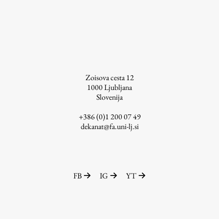
Študij
Predstavitev študija
Študentske informacije
Zoisova cesta 12
Urniki
1000
Ljubljana
Slovenija
Študijski programi
Predmeti
+386 (0)1 200 07 49
dekanat@fa.uni-lj.si
Izbirni moduli EMŠA
Vpis
Zaključek študija
Mednarodne izmenjave
FB
IG
YT
Študijske prakse
Spletna učilnica