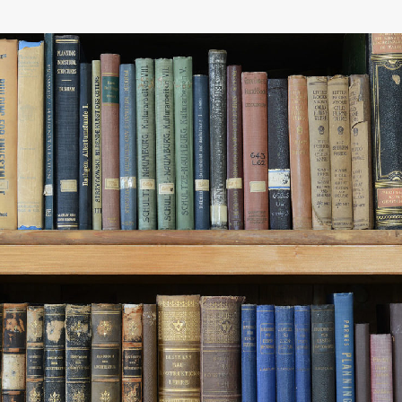
Urniki
Študijski programi
Predmeti
Izbirni moduli EMŠA
Vpis
Zaključek študija
Mednarodne izmenjave
Študijske prakse
Spletna učilnica
ŠIS (SI)
ŠIS (EN)