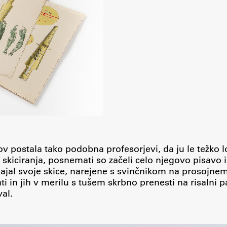
tov postala tako podobna profesorjevi, da ju le težko 
skiciranja, posnemati so začeli celo njegovo pisavo 
dajal svoje skice, narejene s svinčnikom na prosojne
rati in jih v merilu s tušem skrbno prenesti na risalni p
al.