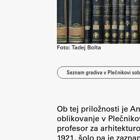
Foto: Tadej Bolta
Aktualno
Seznam gradiva v Plečnikovi sob
Obvestila
Novice
Koledar dogodkov
Program dela
Ob tej priložnosti je A
oblikovanje v Plečnikov
profesor za arhitektur
1921, šolo pa je zazn