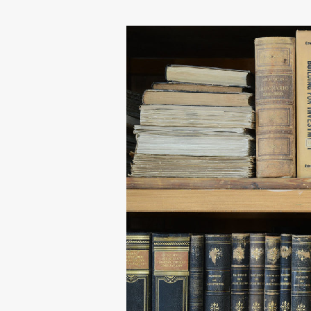
Organiziranost
Alumni
Knjižnica
Mednarodno sodelovanje
Članstva v združenjih
Konzorciji
Tržna dejavnost
Kontakti
Intranet UL FA
Intranet UL
Osebni portal FIORI
Spletni arhiv DEPO