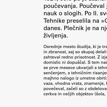
poučevanja. Poučeval j
nauk o slogih. Po II. sv
Tehnike preselila na »
danes. Plečnik je na n
Delo
življenja.
Seminarji
Osrednje mesto študija, ki je tra
in zbranost, saj so skupaj delal
Seminarske teme
zahteval redno prisotnost. Z izj
Gostujoči profesor
domislic ni dopuščal. S tem nač
se prve mesece ukvarjali s tehni
Delavnice
senčenjem, s tehničnim risanje
Študentski projekti
majhno nalogo iz umetne obrti: 
vaza, vhodna vrata, znamenje,
Ekskurzije
povečeval, začeli so z obdelova
Natečaji
cerkva in večjih objektov (šola,
Zaključna dela
Razvojno sodelovanje in humanitarna