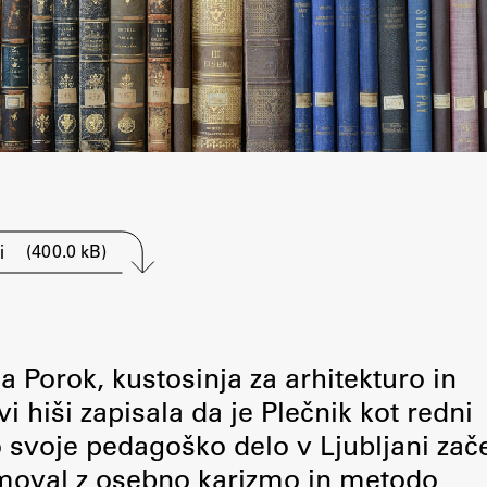
(400.0 kB)
i
na Porok, kustosinja za arhitekturo in
i hiši zapisala da je Plečnik kot redni
o svoje pedagoško delo v Ljubljani zače
amoval z osebno karizmo in metodo