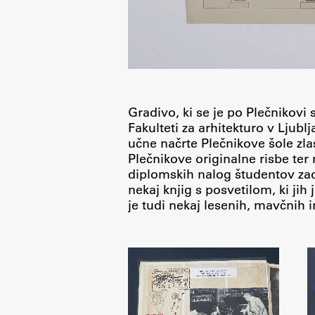
Gradivo, ki se je po Plečnikovi
Fakulteti za arhitekturo v Ljub
učne načrte Plečnikove šole z
Plečnikove originalne risbe te
diplomskih nalog študentov zad
nekaj knjig s posvetilom, ki jih
je tudi nekaj lesenih, mavčnih