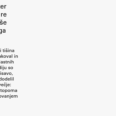
ter
are
 še
ga
i tišina
akoval in
lastnih
diju so
pisavo,
dodelil
večje:
ostopoma
rtovanjem