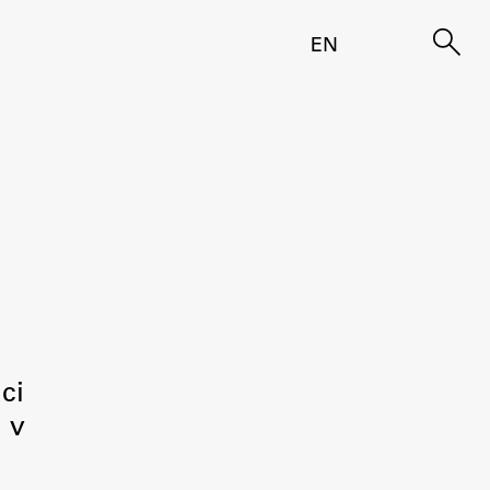
EN
ci
a v