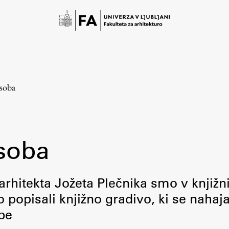
 soba
 soba
Študij
 arhitekta Jožeta Plečnika smo v knjižni
o popisali knjižno gradivo, ki se nahaj
Predstavitev študija
be
Študentske informacije