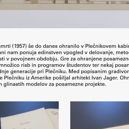
 smrti (1957) še do danes ohranilo v Plečnikovem kab
ljani nam ponuja edinstven vpogled v delovanje, meto
lasti v povojnem obdobju. Gre za ohranjene posamezn
r množico risb in programov študentov ter nekaj pos
nje generacije pri Plečniku. Med popisanim gradivom
 je Plečniku iz Amerike pošiljal arhitekt Ivan Jager. Oh
 in glinastih modelov za posamezne projekte.