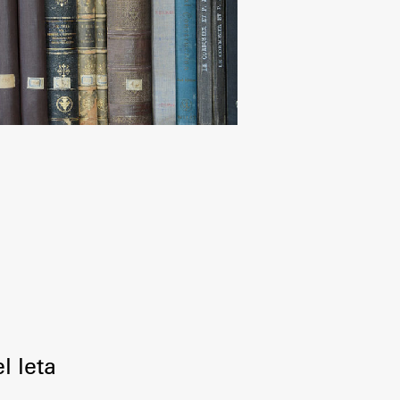
Raziskovanje
Raziskovalni projekti
Dosežki
Inštituti
Svetlobni LAB
l leta