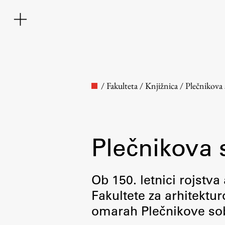
/
Fakulteta
/
Knjižnica
/
Plečnikova
Plečnikova
Fakulteta
Ob 150. letnici rojstva
Fakultete za arhitektur
O fakulteti
omarah Plečnikove so
Osebje