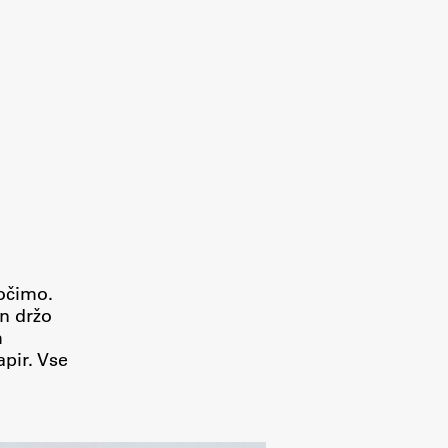
ločimo.
in držo
m
apir. Vse