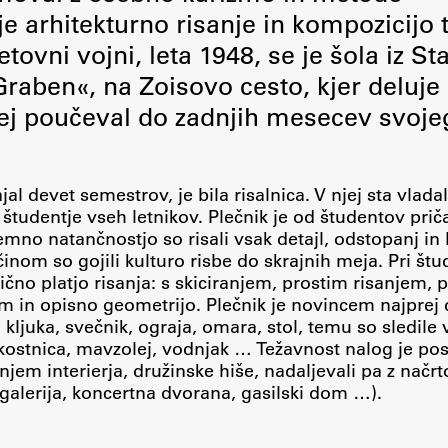
e arhitekturno risanje in kompozicijo 
etovni vojni, leta 1948, se je šola iz St
Graben«, na Zoisovo cesto, kjer deluje
jej poučeval do zadnjih mesecev svoje
Založništvo
FA–ZA
jal devet semestrov, je bila risalnica. V njej sta vladal
i študentje vseh letnikov. Plečnik je od študentov prič
Zbirke
emno natančnostjo so risali vsak detajl, odstopanj in 
Publikacije
inom so gojili kulturo risbe do skrajnih meja. Pri štu
čno platjo risanja: s skiciranjem, prostim risanjem, 
m in opisno geometrijo. Plečnik je novincem najprej 
AR – Arhitektura, raziskovanje
kljuka, svečnik, ograja, omara, stol, temu so sledile 
 kostnica, mavzolej, vodnjak … Težavnost nalog je p
Igra ustvarjalnosti
njem interierja, družinske hiše, nadaljevali pa z nač
 galerija, koncertna dvorana, gasilski dom …).