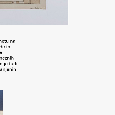
inetu na
de in
e
ameznih
 je tudi
ranjenih