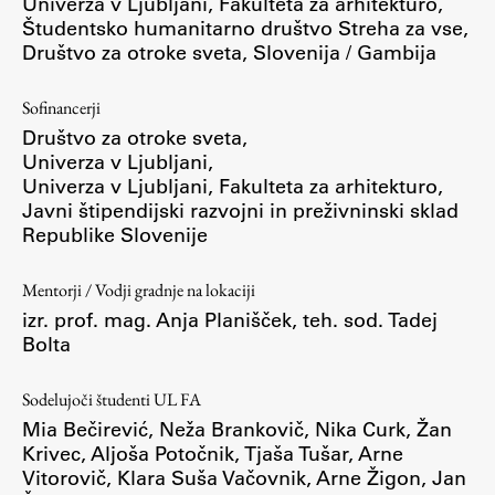
Univerza v Ljubljani, Fakulteta za arhitekturo,
Študentsko humanitarno društvo Streha za vse,
ŠIS (SI)
Društvo za otroke sveta, Slovenija / Gambija
ŠIS (EN)
Sofinancerji
Društvo za otroke sveta,
Univerza v Ljubljani,
Aktualno
Univerza v Ljubljani, Fakulteta za arhitekturo,
Javni štipendijski razvojni in preživninski sklad
Republike Slovenije
Obvestila
Novice
Mentorji / Vodji gradnje na lokaciji
Koledar dogodkov
izr. prof. mag. Anja Planišček, teh. sod. Tadej
Bolta
Program dela
Sodelujoči študenti UL FA
Mia Bečirević, Neža Brankovič, Nika Curk, Žan
Raziskovanje
Krivec, Aljoša Potočnik, Tjaša Tušar, Arne
Vitorovič, Klara Suša Vačovnik, Arne Žigon, Jan