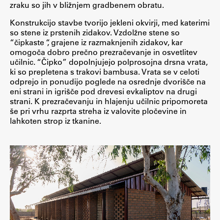
zraku so jih v bližnjem gradbenem obratu.
Konstrukcijo stavbe tvorijo jekleni okvirji, med katerimi
so stene iz prstenih zidakov. Vzdolžne stene so
“čipkaste “, grajene iz razmaknjenih zidakov, kar
omogoča dobro prečno prezračevanje in osvetlitev
učilnic. “Čipko” dopolnjujejo polprosojna drsna vrata,
ki so prepletena s trakovi bambusa. Vrata se v celoti
odprejo in ponudijo poglede na osrednje dvorišče na
eni strani in igrišče pod drevesi evkaliptov na drugi
strani. K prezračevanju in hlajenju učilnic pripomoreta
še pri vrhu razprta streha iz valovite pločevine in
lahkoten strop iz tkanine.