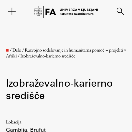
EN
/
Delo
/
Razvojno sodelovanje in humanitarna pomoč – projekti v
Afriki
/
Izobraževalno-karierno središče
Izobraževalno-karierno
središče
Fakulteta
Lokacija
O fakulteti
Gambija, Brufut