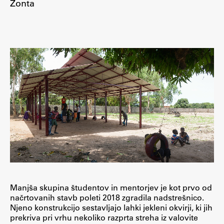
Žonta
Raziskovalni projekti
Dosežki
Inštituti
Svetlobni LAB
Delo
Seminarji
Seminarske teme
Gostujoči profesor
Delavnice
Manjša skupina študentov in mentorjev je kot prvo od
Študentski projekti
načrtovanih stavb poleti 2018 zgradila nadstrešnico.
Njeno konstrukcijo sestavljajo lahki jekleni okvirji, ki jih
Ekskurzije
prekriva pri vrhu nekoliko razprta streha iz valovite
Natečaji