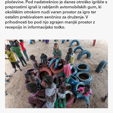
pločevine. Pod nadstrešnico je danes otroško igrišče s
preprostimi igrali iz rabljenih avtomobilskih gum, ki
Zaključna dela
okoliškim otrokom nudi varen prostor za igro ter
Razvojno sodelovanje in humanitarna pomoč
ostalim prebivalcem senčnico za druženje. V
prihodnosti bo pod njo zgrajen manjši prostor z
recepcijo in informacijsko točko.
Založništvo
FA–ZA
Zbirke
Publikacije
AR – Arhitektura, raziskovanje
Igra ustvarjalnosti