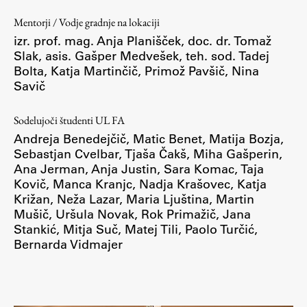
Mentorji / Vodje gradnje na lokaciji
izr. prof. mag. Anja Planišček, doc. dr. Tomaž
Slak, asis. Gašper Medvešek, teh. sod. Tadej
Bolta, Katja Martinčič, Primož Pavšič, Nina
Savič
Sodelujoči študenti UL FA
Andreja Benedejčič, Matic Benet, Matija Bozja,
Sebastjan Cvelbar, Tjaša Čakš, Miha Gašperin,
Ana Jerman, Anja Justin, Sara Komac, Taja
Kovič, Manca Kranjc, Nadja Krašovec, Katja
Križan, Neža Lazar, Maria Ljuština, Martin
Mušič, Uršula Novak, Rok Primažič, Jana
Stankić, Mitja Suč, Matej Tili, Paolo Turčić,
Bernarda Vidmajer