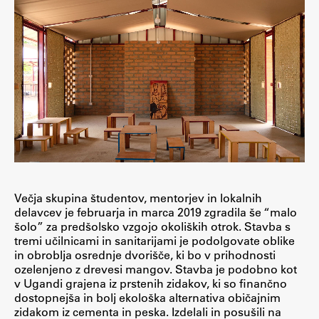
Večja skupina študentov, mentorjev in lokalnih
delavcev je februarja in marca 2019 zgradila še “malo
šolo” za predšolsko vzgojo okoliških otrok. Stavba s
tremi učilnicami in sanitarijami je podolgovate oblike
in obroblja osrednje dvorišče, ki bo v prihodnosti
ozelenjeno z drevesi mangov. Stavba je podobno kot
v Ugandi grajena iz prstenih zidakov, ki so finančno
dostopnejša in bolj ekološka alternativa običajnim
zidakom iz cementa in peska. Izdelali in posušili na