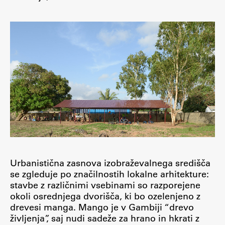
Osebje
Organiziranost
Alumni
Knjižnica
Mednarodno sodelovanje
Članstva v združenjih
Konzorciji
Tržna dejavnost
Kontakti
Intranet UL FA
Urbanistična zasnova izobraževalnega središča
Intranet UL
se zgleduje po značilnostih lokalne arhitekture:
stavbe z različnimi vsebinami so razporejene
Osebni portal FIORI
okoli osrednjega dvorišča, ki bo ozelenjeno z
Spletni arhiv DEPO
drevesi manga. Mango je v Gambiji “drevo
življenja”, saj nudi sadeže za hrano in hkrati z