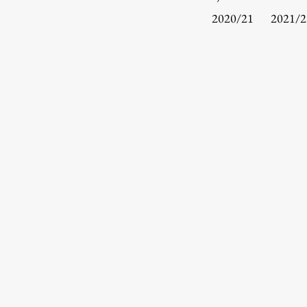
Urniki
2020/21
2021/2
Študijski programi
Predmeti
Izbirni moduli EMŠA
Vpis
Zaključek študija
Mednarodne izmenjave
Študijske prakse
Spletna učilnica
ŠIS (SI)
ŠIS (EN)