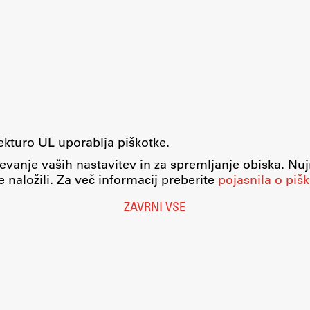
tekturo UL uporablja piškotke.
evanje vaših nastavitev in za spremljanje obiska. Nu
 naložili. Za več informacij preberite
pojasnila o pišk
ZAVRNI VSE
Nastavitve piškotkov
O piškotkih
Pravno obvestilo
Varstvo osebnih podatkov