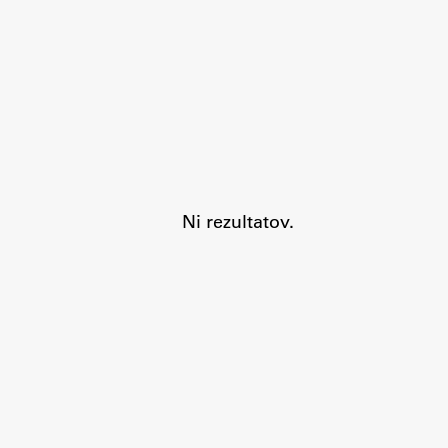
Organiziranost
Alumni
Knjižnica
Mednarodno sodelovanje
Članstva v združenjih
Konzorciji
Tržna dejavnost
Ni rezultatov.
Kontakti
Intranet UL FA
Intranet UL
Osebni portal FIORI
Spletni arhiv DEPO