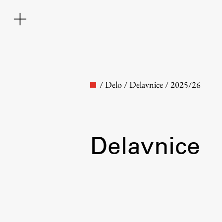
/
Delo
/
Delavnice
/
2025/26
Delavnice
Fakulteta
O fakulteti
Osebje