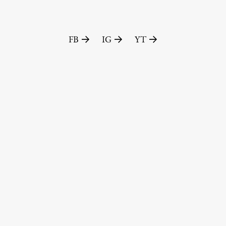
FB
IG
YT
Založništvo
FA–ZA
Zbirke
Publikacije
AR – Arhitektura, raziskovanje
Igra ustvarjalnosti