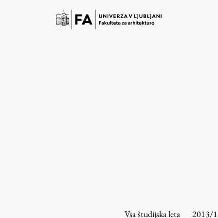
Študij
Predstavitev študija
Študentske informacije
Vsa študijska leta
2013/1