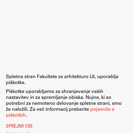
ŠIS (SI)
ŠIS (EN)
Aktualno
Obvestila
Novice
Spletna stran Fakultete za arhitekturo UL uporablja
piškotke.
Koledar dogodkov
Piškotke uporabljamo za shranjevanje vaših
Program dela
nastavitev in za spremljanje obiska. Nujne, ki so
potrebni za nemoteno delovanje spletne strani, smo
že naložili. Za več informacij preberite
pojasnila o
piškotkih
.
Raziskovanje
SPREJMI VSE