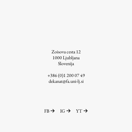
Študij
Predstavitev študija
Študentske informacije
Zoisova cesta 12
Urniki
1000
Ljubljana
Študijski programi
Slovenija
Predmeti
+386 (0)1 200 07 49
Izbirni moduli EMŠA
dekanat@fa.uni-lj.si
Vpis
Zaključek študija
Mednarodne izmenjave
FB
IG
YT
Študijske prakse
Spletna učilnica