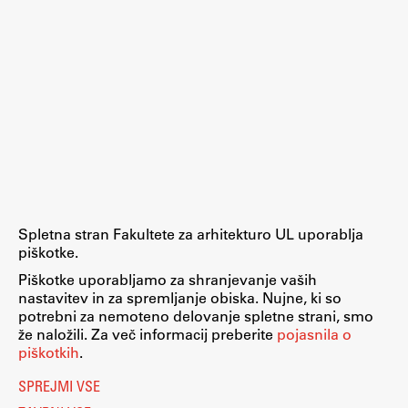
ŠIS (SI)
ŠIS (EN)
Aktualno
Obvestila
Novice
Spletna stran Fakultete za arhitekturo UL uporablja
piškotke.
Koledar dogodkov
Piškotke uporabljamo za shranjevanje vaših
Program dela
nastavitev in za spremljanje obiska. Nujne, ki so
potrebni za nemoteno delovanje spletne strani, smo
že naložili. Za več informacij preberite
pojasnila o
piškotkih
.
Raziskovanje
SPREJMI VSE