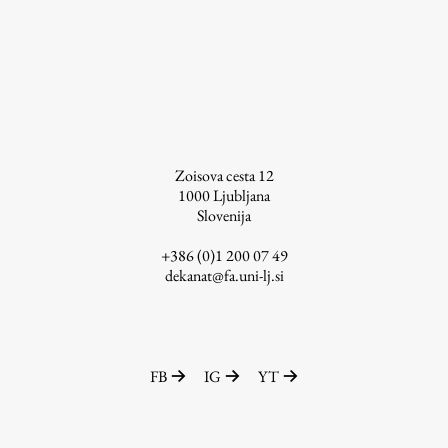
Študij
Predstavitev študija
Študentske informacije
Zoisova cesta 12
Urniki
1000
Ljubljana
Študijski programi
Slovenija
Predmeti
+386 (0)1 200 07 49
Izbirni moduli EMŠA
dekanat@fa.uni-lj.si
Vpis
Zaključek študija
Mednarodne izmenjave
FB
IG
YT
Študijske prakse
Spletna učilnica