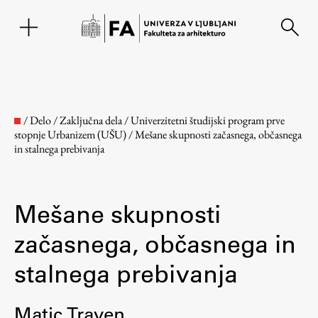
EN
/
Delo
/
Zaključna dela
/
Univerzitetni študijski program prve
stopnje Urbanizem (UŠU)
/
Mešane skupnosti začasnega, občasnega
in stalnega prebivanja
Mešane skupnosti
začasnega, občasnega in
Fakulteta
stalnega prebivanja
O fakulteti
Matic Traven