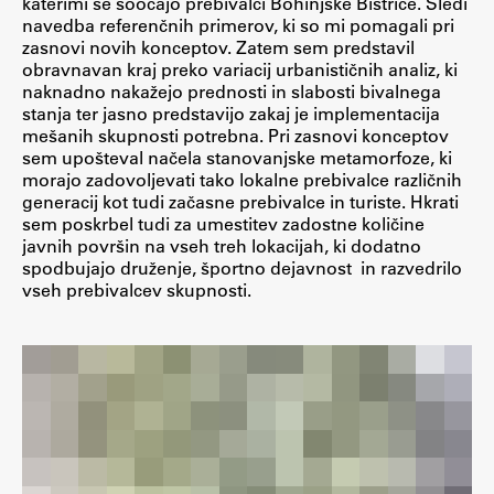
katerimi se soočajo prebivalci Bohinjske Bistrice. Sledi
navedba referenčnih primerov, ki so mi pomagali pri
ŠIS (SI)
zasnovi novih konceptov. Zatem sem predstavil
ŠIS (EN)
obravnavan kraj preko variacij urbanističnih analiz, ki
naknadno nakažejo prednosti in slabosti bivalnega
stanja ter jasno predstavijo zakaj je implementacija
mešanih skupnosti potrebna. Pri zasnovi konceptov
sem upošteval načela stanovanjske metamorfoze, ki
Aktualno
morajo zadovoljevati tako lokalne prebivalce različnih
generacij kot tudi začasne prebivalce in turiste. Hkrati
sem poskrbel tudi za umestitev zadostne količine
Obvestila
javnih površin na vseh treh lokacijah, ki dodatno
spodbujajo druženje, športno dejavnost in razvedrilo
Novice
vseh prebivalcev skupnosti.
Koledar dogodkov
Program dela
Raziskovanje