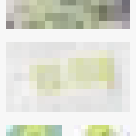
Raziskovalni projekti
Dosežki
Inštituti
Svetlobni LAB
Delo
Seminarji
Seminarske teme
Gostujoči profesor
Delavnice
Študentski projekti
Ekskurzije
Natečaji