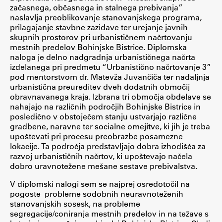
začasnega, občasnega in stalnega prebivanja”
naslavlja preoblikovanje stanovanjskega programa,
prilagajanje stavbne zazidave ter urejanje javnih
Študij
skupnih prostorov pri urbanističnem načrtovanju
mestnih predelov Bohinjske Bistrice. Diplomska
naloga je delno nadgradnja urbanističnega načrta
Predstavitev študija
izdelanega pri predmetu “Urbanistično načrtovanje 3”
Študentske informacije
pod mentorstvom dr. Matevža Juvančiča ter nadaljnja
urbanistična preureditev dveh dodatnih območij
Urniki
obravnavanega kraja. Izbrana tri območja obdelave se
Študijski programi
nahajajo na različnih področjih Bohinjske Bistrice in
posledično v obstoječem stanju ustvarjajo različne
Predmeti
gradbene, naravne ter socialne omejitve, ki jih je treba
Izbirni moduli EMŠA
upoštevati pri procesu preobrazbe posamezne
lokacije. Ta področja predstavljajo dobra izhodišča za
Vpis
razvoj urbanističnih načrtov, ki upoštevajo načela
Zaključek študija
dobro uravnotežene mešane sestave prebivalstva.
Mednarodne izmenjave
V diplomski nalogi sem se najprej osredotočil na
Študijske prakse
pogoste probleme sodobnih neuravnoteženih
stanovanjskih sosesk, na probleme
segregacije/coniranja mestnih predelov in na težave s
Spletna učilnica