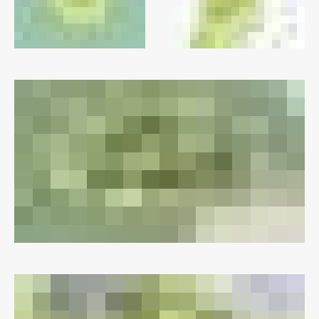
Zaključna dela
Razvojno sodelovanje in humanitarna pomoč
Založništvo
FA–ZA
Zbirke
Publikacije
AR – Arhitektura, raziskovanje
Igra ustvarjalnosti