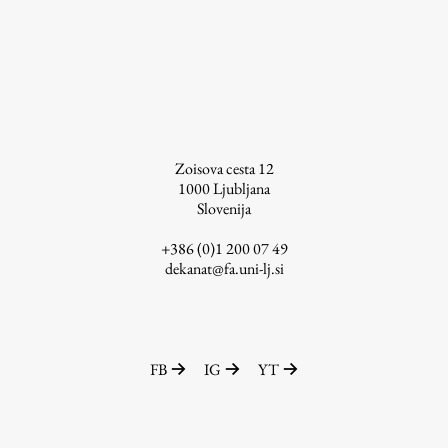
Zoisova cesta 12
1000
Ljubljana
Slovenija
+386 (0)1 200 07 49
dekanat@fa.uni-lj.si
FB
IG
YT