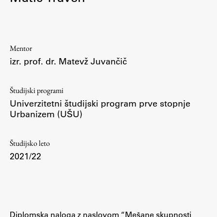
Osebje
Organiziranost
Alumni
Mentor
Knjižnica
izr. prof. dr. Matevž Juvančič
Mednarodno sodelovanje
Članstva v združenjih
Študijski programi
Konzorciji
Univerzitetni študijski program prve stopnje
Tržna dejavnost
Urbanizem (UŠU)
Kontakti
Študijsko leto
Intranet UL FA
2021/22
Intranet UL
Osebni portal FIORI
Spletni arhiv DEPO
Diplomska naloga z naslovom “Mešane skupnosti