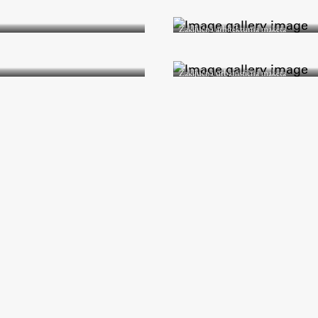
Zaključna arhitekturna maketa
Zaključna urbanistična maketa