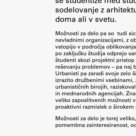
se študentiže med štu
Organiziranost
sodelovanje z arhitekt
Alumni
doma ali v svetu.
Knjižnica
Mednarodno sodelovanje
Možnosti za delo pa so tudi sic
nevladnimi organizacijami, z obč
Članstva v združenjih
vstopijo v področja oblikovanja,
Konzorciji
po zaključku študija odprejo sa
študenti skozi projektni pristo
Tržna dejavnost
reševanju problemov – pa naj b
Kontakti
Urbanisti pa zaradi svoje zelo š
izrazito družbenimi vsebinami,
urbanističnih birojih, raziskova
Intranet UL FA
in mednarodnih agencijah. Znan
Intranet UL
veliko zaposlitvenih možnosti 
proaktivni razmislek o širokem
Osebni portal FIORI
Možnosti za delo je torej veliko
Spletni arhiv DEPO
pomembna zainteresiranost, odl