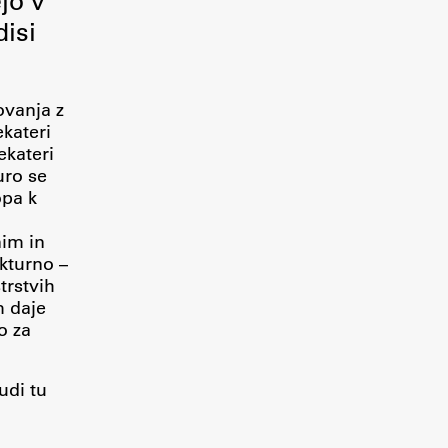
jo v
disi
ovanja z
ekateri
ekateri
uro se
opa k
nim in
kturno –
trstvih
m daje
o za
udi tu