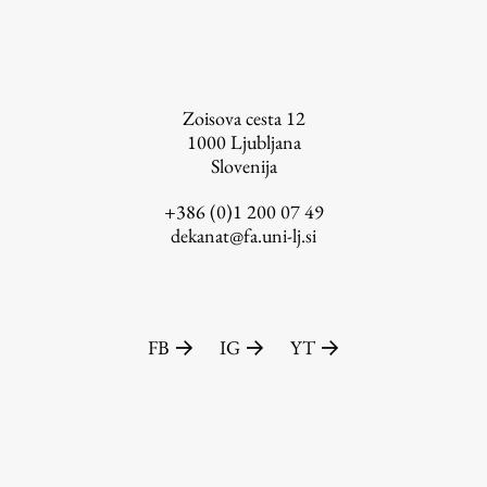
Zoisova cesta 12
Založništvo
1000
Ljubljana
Slovenija
FA–ZA
+386 (0)1 200 07 49
dekanat@fa.uni-lj.si
Zbirke
Publikacije
AR – Arhitektura, raziskovanje
FB
IG
YT
Igra ustvarjalnosti