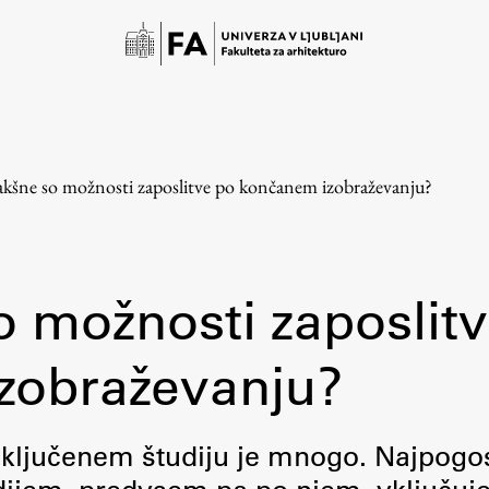
akšne so možnosti zaposlitve po končanem izobraževanju?
o možnosti zaposlit
Študij
zobraževanju?
Predstavitev študija
aključenem študiju je mnogo. Najpogo
Študentske informacije