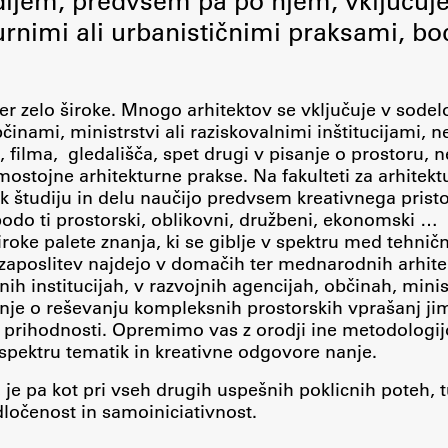
dijem, predvsem pa po njem, vključuje
Urniki
urnimi ali urbanističnimi praksami, bo
Študijski programi
Predmeti
Izbirni moduli EMŠA
er zelo široke. Mnogo arhitektov se vključuje v sodel
inami, ministrstvi ali raziskovalnimi inštitucijami, n
Vpis
 filma, gledališča, spet drugi v pisanje o prostoru, n
Zaključek študija
mostojne arhitekturne prakse. Na fakulteti za arhitekt
p k študiju in delu naučijo predvsem kreativnega prist
Mednarodne izmenjave
odo ti prostorski, oblikovni, družbeni, ekonomski …
Študijske prakse
iroke palete znanja, ki se giblje v spektru med tehnič
 zaposlitev najdejo v domačih ter mednarodnih arhite
lnih institucijah, v razvojnih agencijah, občinah, minis
Spletna učilnica
je o reševanju kompleksnih prostorskih vprašanj ji
v prihodnosti. Opremimo vas z orodji ine metodologij
ŠIS (SI)
 spektru tematik in kreativne odgovore nanje.
ŠIS (EN)
, je pa kot pri vseh drugih uspešnih poklicnih poteh, t
očenost in samoiniciativnost.