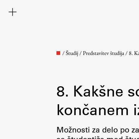
/
Študij
/
Predstavitev študija
/
8. K
8. Kakšne s
Fakulteta
končanem i
O fakulteti
Možnosti za delo po z
Osebje