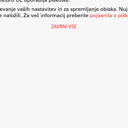
evanje vaših nastavitev in za spremljanje obiska. Nu
 naložili. Za več informacij preberite
pojasnila o pišk
ZAVRNI VSE
Nastavitve piškotkov
O piškotkih
Pravno obvestilo
Varstvo osebnih podatkov
Katalog informacij javnega značaja
Dostopnost
Računalništvo
Eduroam