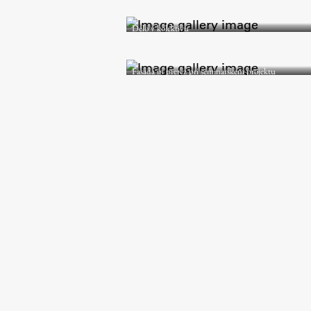
Delo v kolektivu
Fasada in prerez pri seminarskem projektu
Aktualno
Obvestila
Novice
Koledar dogodkov
Program dela