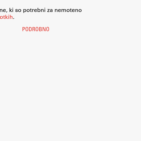
jne, ki so potrebni za nemoteno
otkih
.
PODROBNO