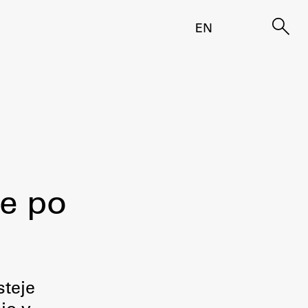
EN
ve po
steje