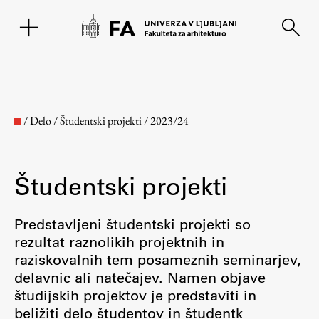
EN
/
Delo
/
Študentski projekti
/
2023/24
Študentski projekti
Predstavljeni študentski projekti so
rezultat raznolikih projektnih in
raziskovalnih tem posameznih seminarjev,
Fakulteta
delavnic ali natečajev. Namen objave
študijskih projektov je predstaviti in
O fakulteti
beližiti delo študentov in študentk