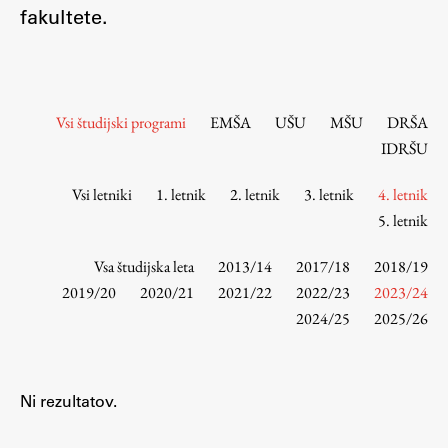
Osebje
fakultete.
Organiziranost
Alumni
Knjižnica
Vsi študijski programi
EMŠA
UŠU
MŠU
DRŠA
Mednarodno sodelovanje
IDRŠU
Članstva v združenjih
Konzorciji
Vsi letniki
1. letnik
2. letnik
3. letnik
4. letnik
5. letnik
Tržna dejavnost
Kontakti
Vsa študijska leta
2013/14
2017/18
2018/19
2019/20
2020/21
2021/22
2022/23
2023/24
Intranet UL FA
2024/25
2025/26
Intranet UL
Osebni portal FIORI
Ni rezultatov.
Spletni arhiv DEPO