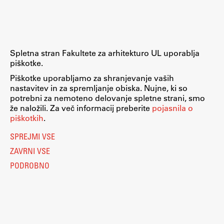
Raziskovalni projekti
Dosežki
Inštituti
Spletna stran Fakultete za arhitekturo UL uporablja
Svetlobni LAB
piškotke.
Piškotke uporabljamo za shranjevanje vaših
nastavitev in za spremljanje obiska. Nujne, ki so
potrebni za nemoteno delovanje spletne strani, smo
Delo
že naložili. Za več informacij preberite
pojasnila o
piškotkih
.
Seminarji
SPREJMI VSE
Seminarske teme
ZAVRNI VSE
Gostujoči profesor
PODROBNO
Delavnice
Študentski projekti
Ekskurzije
Natečaji