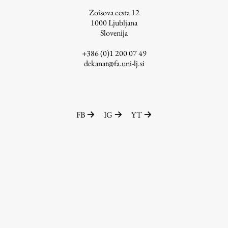
Zoisova cesta 12
ŠIS (SI)
1000
Ljubljana
ŠIS (EN)
Slovenija
+386 (0)1 200 07 49
dekanat@fa.uni-lj.si
Aktualno
Obvestila
FB
IG
YT
Novice
Koledar dogodkov
Program dela
Raziskovanje