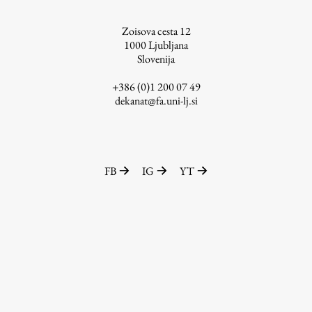
ŠIS (SI)
Zoisova cesta 12
ŠIS (EN)
1000
Ljubljana
Slovenija
+386 (0)1 200 07 49
dekanat@fa.uni-lj.si
Aktualno
Obvestila
FB
IG
YT
Novice
Koledar dogodkov
Program dela
Raziskovanje