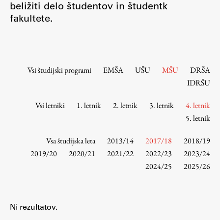
beližiti delo študentov in študentk
Osebje
fakultete.
Organiziranost
Alumni
Knjižnica
Mednarodno sodelovanje
Vsi študijski programi
EMŠA
UŠU
MŠU
DRŠA
Članstva v združenjih
IDRŠU
Konzorciji
Vsi letniki
1. letnik
2. letnik
3. letnik
4. letnik
Tržna dejavnost
5. letnik
Kontakti
Vsa študijska leta
2013/14
2017/18
2018/19
Intranet UL FA
2019/20
2020/21
2021/22
2022/23
2023/24
2024/25
2025/26
Intranet UL
Osebni portal FIORI
Spletni arhiv DEPO
Ni rezultatov.