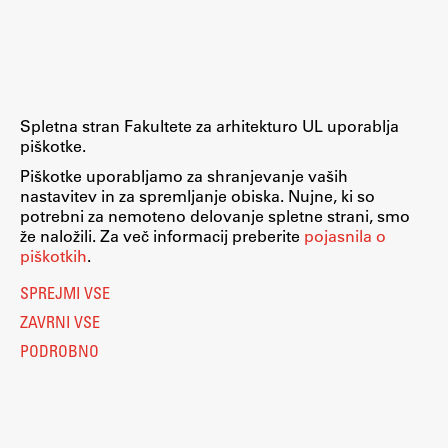
Raziskovalni projekti
Dosežki
Inštituti
Svetlobni LAB
Spletna stran Fakultete za arhitekturo UL uporablja
piškotke.
Piškotke uporabljamo za shranjevanje vaših
nastavitev in za spremljanje obiska. Nujne, ki so
Delo
potrebni za nemoteno delovanje spletne strani, smo
že naložili. Za več informacij preberite
pojasnila o
piškotkih
.
Seminarji
SPREJMI VSE
Seminarske teme
ZAVRNI VSE
Gostujoči profesor
PODROBNO
Delavnice
Študentski projekti
Ekskurzije
Natečaji