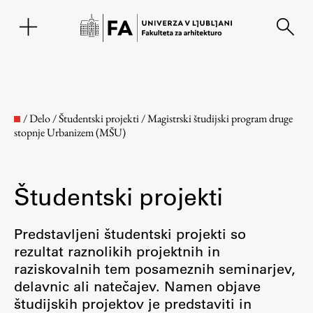
EN
/
Delo
/
Študentski projekti
/
Magistrski študijski program druge
stopnje Urbanizem (MŠU)
Študentski projekti
Predstavljeni študentski projekti so
rezultat raznolikih projektnih in
Fakulteta
raziskovalnih tem posameznih seminarjev,
delavnic ali natečajev. Namen objave
O fakulteti
študijskih projektov je predstaviti in