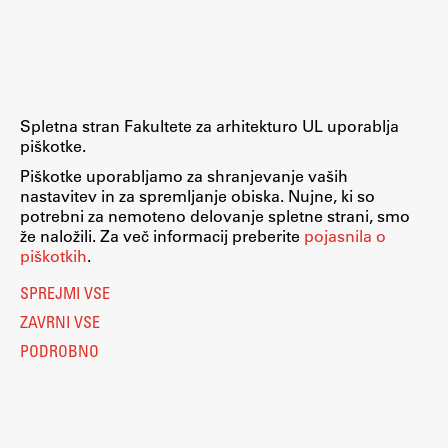
Raziskovalni projekti
Dosežki
Inštituti
Svetlobni LAB
Spletna stran Fakultete za arhitekturo UL uporablja
piškotke.
Piškotke uporabljamo za shranjevanje vaših
nastavitev in za spremljanje obiska. Nujne, ki so
Delo
potrebni za nemoteno delovanje spletne strani, smo
že naložili. Za več informacij preberite
pojasnila o
piškotkih
.
Seminarji
SPREJMI VSE
Seminarske teme
ZAVRNI VSE
Gostujoči profesor
PODROBNO
Delavnice
Študentski projekti
Ekskurzije
Natečaji