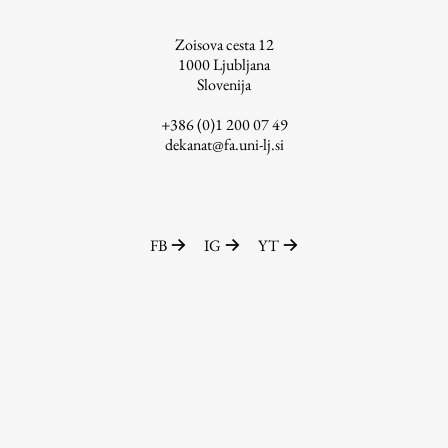
ŠIS (SI)
Zoisova cesta 12
ŠIS (EN)
1000
Ljubljana
Slovenija
+386 (0)1 200 07 49
dekanat@fa.uni-lj.si
Aktualno
Obvestila
FB
IG
YT
Novice
Koledar dogodkov
Program dela
Raziskovanje