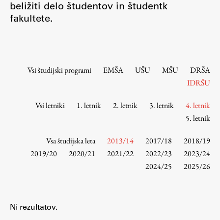
beližiti delo študentov in študentk
Osebje
fakultete.
Organiziranost
Alumni
Knjižnica
Mednarodno sodelovanje
Vsi študijski programi
EMŠA
UŠU
MŠU
DRŠA
Članstva v združenjih
IDRŠU
Konzorciji
Vsi letniki
1. letnik
2. letnik
3. letnik
4. letnik
Tržna dejavnost
5. letnik
Kontakti
Vsa študijska leta
2013/14
2017/18
2018/19
Intranet UL FA
2019/20
2020/21
2021/22
2022/23
2023/24
2024/25
2025/26
Intranet UL
Osebni portal FIORI
Spletni arhiv DEPO
Ni rezultatov.