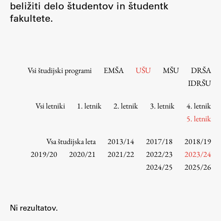
beližiti delo študentov in študentk
Osebje
fakultete.
Organiziranost
Alumni
Knjižnica
Mednarodno sodelovanje
Vsi študijski programi
EMŠA
UŠU
MŠU
DRŠA
Članstva v združenjih
IDRŠU
Konzorciji
Vsi letniki
1. letnik
2. letnik
3. letnik
4. letnik
Tržna dejavnost
5. letnik
Kontakti
Vsa študijska leta
2013/14
2017/18
2018/19
Intranet UL FA
2019/20
2020/21
2021/22
2022/23
2023/24
2024/25
2025/26
Intranet UL
Osebni portal FIORI
Spletni arhiv DEPO
Ni rezultatov.