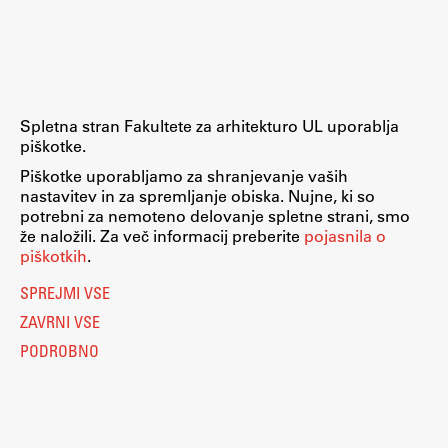
Raziskovalni projekti
Dosežki
Inštituti
Svetlobni LAB
Spletna stran Fakultete za arhitekturo UL uporablja
piškotke.
Piškotke uporabljamo za shranjevanje vaših
nastavitev in za spremljanje obiska. Nujne, ki so
Delo
potrebni za nemoteno delovanje spletne strani, smo
že naložili. Za več informacij preberite
pojasnila o
piškotkih
.
Seminarji
SPREJMI VSE
Seminarske teme
ZAVRNI VSE
Gostujoči profesor
PODROBNO
Delavnice
Študentski projekti
Ekskurzije
Natečaji