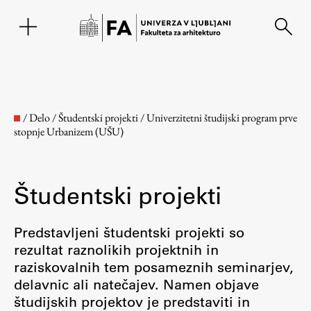
EN
/
Delo
/
Študentski projekti
/
Univerzitetni študijski program prve
stopnje Urbanizem (UŠU)
Študentski projekti
Predstavljeni študentski projekti so
rezultat raznolikih projektnih in
Fakulteta
raziskovalnih tem posameznih seminarjev,
delavnic ali natečajev. Namen objave
O fakulteti
študijskih projektov je predstaviti in