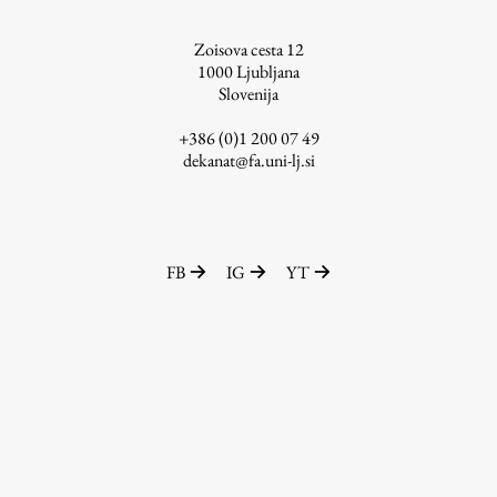
ŠIS (SI)
Zoisova cesta 12
ŠIS (EN)
1000
Ljubljana
Slovenija
+386 (0)1 200 07 49
dekanat@fa.uni-lj.si
Aktualno
Obvestila
FB
IG
YT
Novice
Koledar dogodkov
Program dela
Raziskovanje