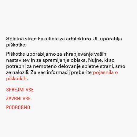
Raziskovalni projekti
Dosežki
Inštituti
Svetlobni LAB
Spletna stran Fakultete za arhitekturo UL uporablja
piškotke.
Piškotke uporabljamo za shranjevanje vaših
nastavitev in za spremljanje obiska. Nujne, ki so
Delo
potrebni za nemoteno delovanje spletne strani, smo
že naložili. Za več informacij preberite
pojasnila o
piškotkih
.
Seminarji
SPREJMI VSE
Seminarske teme
ZAVRNI VSE
Gostujoči profesor
PODROBNO
Delavnice
Študentski projekti
Ekskurzije
Natečaji