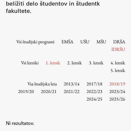
beližiti delo študentov in študentk
Osebje
fakultete.
Organiziranost
Alumni
Knjižnica
Mednarodno sodelovanje
Vsi študijski programi
EMŠA
UŠU
MŠU
DRŠA
Članstva v združenjih
IDRŠU
Konzorciji
Vsi letniki
1. letnik
2. letnik
3. letnik
4. letnik
Tržna dejavnost
5. letnik
Kontakti
Vsa študijska leta
2013/14
2017/18
2018/19
Intranet UL FA
2019/20
2020/21
2021/22
2022/23
2023/24
2024/25
2025/26
Intranet UL
Osebni portal FIORI
Spletni arhiv DEPO
Ni rezultatov.