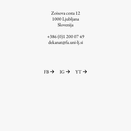
ŠIS (SI)
Zoisova cesta 12
ŠIS (EN)
1000
Ljubljana
Slovenija
+386 (0)1 200 07 49
dekanat@fa.uni-lj.si
Aktualno
Obvestila
FB
IG
YT
Novice
Koledar dogodkov
Program dela
Raziskovanje