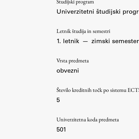
Študijski program
Organiziranost
Univerzitetni študijski pr
Alumni
Knjižnica
Letnik študija in semestri
Mednarodno sodelovanje
1. letnik
—
zimski semester
Članstva v združenjih
Konzorciji
Vrsta predmeta
Tržna dejavnost
obvezni
Kontakti
Število kreditnih točk po sistemu ECT
Intranet UL FA
5
Intranet UL
Osebni portal FIORI
Univerzitetna koda predmeta
Spletni arhiv DEPO
501