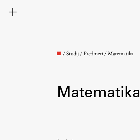
/
Študij
/
Predmeti
/
Matematika
Matematik
Fakulteta
O fakulteti
Osebje