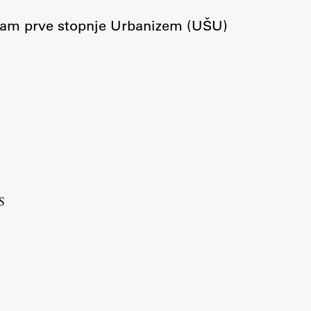
Urniki
ogram prve stopnje Urbanizem (UŠU)
Študijski programi
Predmeti
Izbirni moduli EMŠA
Vpis
Zaključek študija
Mednarodne izmenjave
Študijske prakse
S
Spletna učilnica
ŠIS (SI)
ŠIS (EN)