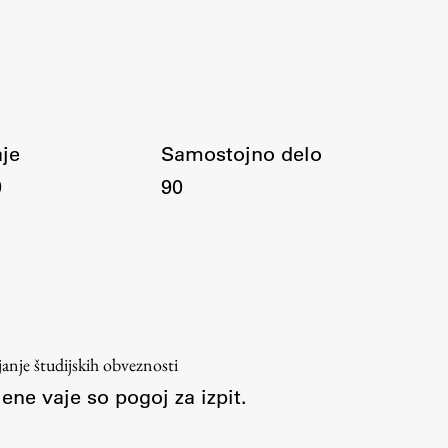
je
Samostojno delo
0
90
ljanje študijskih obveznosti
jene vaje so pogoj za izpit.