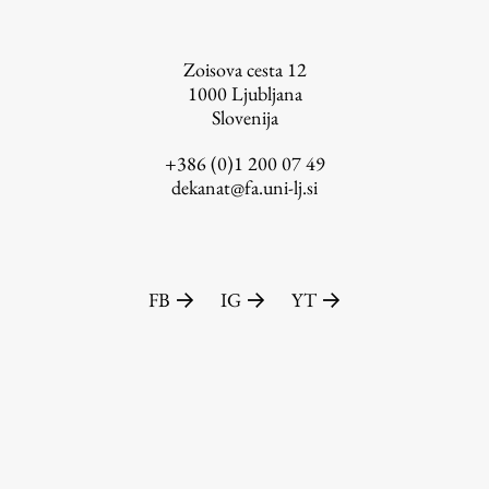
Zoisova cesta 12
1000
Ljubljana
Slovenija
+386 (0)1 200 07 49
dekanat@fa.uni-lj.si
FB
IG
YT