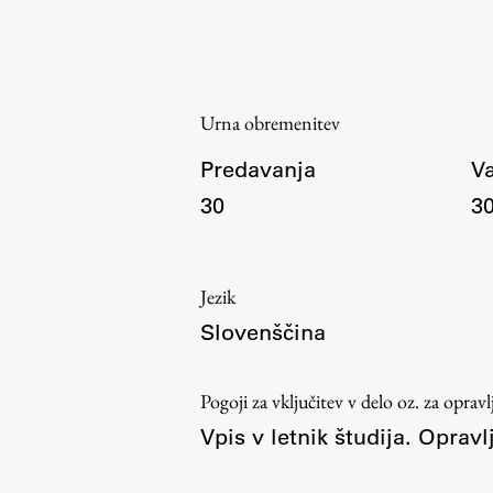
Urna obremenitev
Predavanja
Va
Aktualno
30
3
Obvestila
Jezik
Novice
Slovenščina
Koledar dogodkov
Program dela
Pogoji za vključitev v delo oz. za oprav
Vpis v letnik študija. Opravl