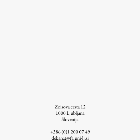
Osebje
Organiziranost
Alumni
Knjižnica
Mednarodno sodelovanje
Članstva v združenjih
Konzorciji
Tržna dejavnost
Kontakti
Intranet UL FA
Zoisova cesta 12
Intranet UL
1000
Ljubljana
Osebni portal FIORI
Slovenija
Spletni arhiv DEPO
+386 (0)1 200 07 49
dekanat@fa.uni-lj.si