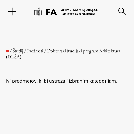
EN
/
Študij
/
Predmeti
/
Doktorski študijski program Arhitektura
(DRŠA)
Ni predmetov, ki bi ustrezali izbranim kategorijam.
Fakulteta
O fakulteti