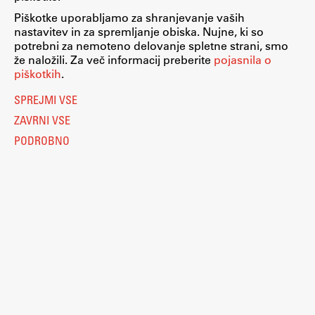
Piškotke uporabljamo za shranjevanje vaših
ŠIS (SI)
nastavitev in za spremljanje obiska. Nujne, ki so
ŠIS (EN)
potrebni za nemoteno delovanje spletne strani, smo
že naložili. Za več informacij preberite
pojasnila o
piškotkih
.
Nastavitve piškotkov
O piškotkih
SPREJMI VSE
Aktualno
Pravno obvestilo
ZAVRNI VSE
Varstvo osebnih podatkov
Katalog informacij javnega značaja
PODROBNO
Obvestila
Dostopnost
Računalništvo
Novice
Eduroam
Koledar dogodkov
Kolofon
Program dela
Raziskovanje
© 2026
Fakulteta za arhitekturo